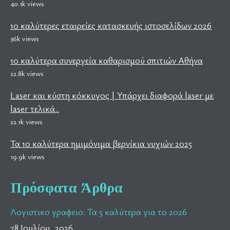
40.1k views
10 καλύτερες εταιρείες κατασκευής ιστοσελίδων 2026
36k views
10 καλύτερα συνεργεία καθαρισμού σπιτιών Αθήνα
22.8k views
Laser και κύστη κόκκυγος | Υπάρχει διαφορά laser με
laser τελικά..
22.1k views
Τα 10 καλύτερα ημιμόνιμα βερνίκια νυχιών 2025
19.9k views
Πρόσφατα Άρθρα
Λογιστικο γραφειο: Τα 5 καλύτερα για το 2026
28 Ιουλίου, 2026