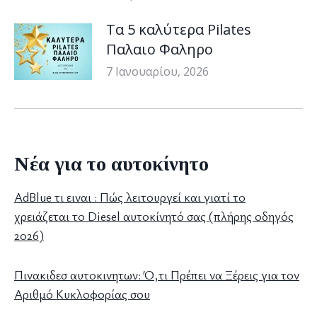
Τα 5 καλύτερα Pilates
Παλαιο Φαληρο
7 Ιανουαρίου, 2026
Νέα για το αυτοκίνητο
AdBlue τι ειναι : Πώς λειτουργεί και γιατί το
χρειάζεται το Diesel αυτοκίνητό σας (πλήρης οδηγός
2026)
Πινακιδεσ αυτοκινητων: Ό,τι Πρέπει να Ξέρεις για τον
Αριθμό Κυκλοφορίας σου