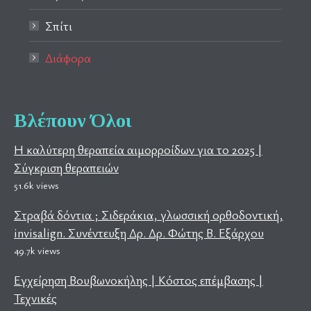
Σπίτι
Διάφορα
Βλέπουν Όλοι
Η καλύτερη θεραπεία αιμορροίδων για το 2025 |
Σύγκριση θεραπειών
51.6k views
Στραβά δόντια ; Σιδεράκια, γλωσσική ορθοδοντική,
invisalign. Συνέντευξη Δρ. Δρ. Φώτης Β. Εξάρχου
49.7k views
Εγχείρηση Βουβωνοκήλης | Κόστος επέμβασης |
Τεχνικές