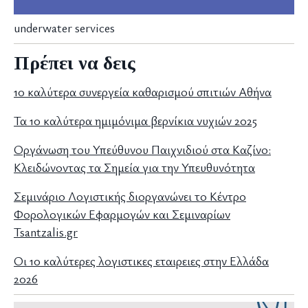
underwater services
Πρέπει να δεις
10 καλύτερα συνεργεία καθαρισμού σπιτιών Αθήνα
Τα 10 καλύτερα ημιμόνιμα βερνίκια νυχιών 2025
Οργάνωση του Υπεύθυνου Παιχνιδιού στα Καζίνο:
Κλειδώνοντας τα Σημεία για την Υπευθυνότητα
Σεμινάριο Λογιστικής διοργανώνει το Κέντρο
Φορολογικών Εφαρμογών και Σεμιναρίων
Tsantzalis.gr
Οι 10 καλύτερες λογιστικες εταιρειες στην Ελλάδα
2026