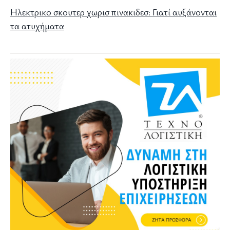
Ηλεκτρικο σκουτερ χωρισ πινακιδεσ: Γιατί αυξάνονται
τα ατυχήματα