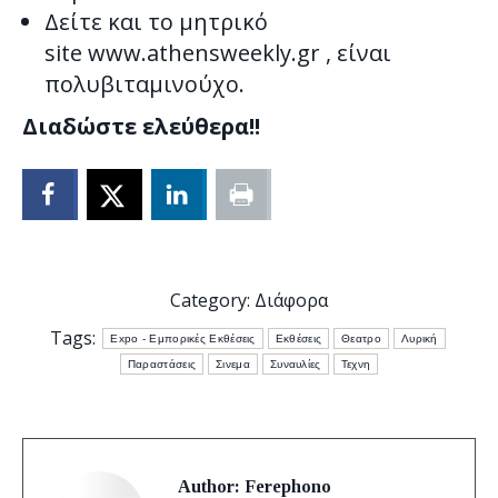
Δείτε και το μητρικό
site www.athensweekly.gr , είναι
πολυβιταμινούχο.
Διαδώστε ελεύθερα!!
Category:
Διάφορα
Tags:
Expo - Εμπορικές Εκθέσεις
Εκθέσεις
Θεατρο
Λυρική
Παραστάσεις
Σινεμα
Συναυλίες
Τεχνη
Author:
Ferephono