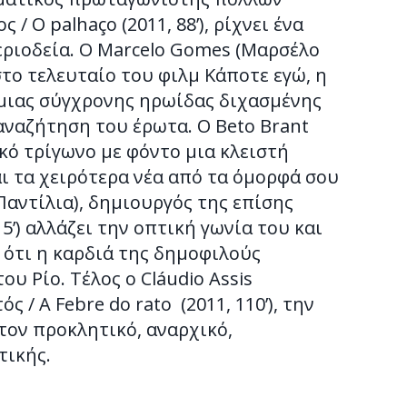
 O palhaço (2011, 88’), ρίχνει ένα
εριοδεία. Ο Marcelo Gomes (Μαρσέλο
στο τελευταίο του φιλμ Κάποτε εγώ, η
το μιας σύγχρονης ηρωίδας διχασμένης
αναζήτηση του έρωτα. Ο Beto Brant
κό τρίγωνο με φόντο μια κλειστή
ι τα χειρότερα νέα από τα όμορφά σου
ζέ Παντίλια), δημιουργός της επίσης
15’) αλλάζει την οπτική γωνία του και
 ότι η καρδιά της δημοφιλούς
υ Ρίο. Τέλος ο Cláudio Assis
 / A Febre do rato (2011, 110’), την
τον προκλητικό, αναρχικό,
τικής.