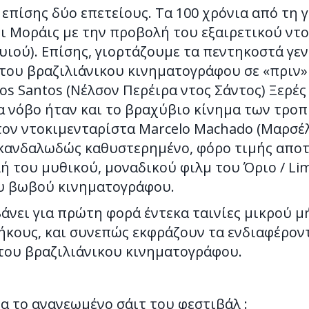
 επίσης δύο επετείους. Τα 100 χρόνια από τη 
 Μοράις με την προβολή του εξαιρετικού ντοκιμ
ρία υιού). Επίσης, γιορτάζουμε τα πεντηκοστά 
 του βραζιλιάνικου κινηματογράφου σε «πριν»
 Santos (Νέλσον Περέιρα ντος Σάντος) Ξερές ζω
μα νόβο ήταν και το βραχύβιο κίνημα των τρο
τον ντοκιμενταρίστα Marcelo Machado (Μαρσέ
ο, σκανδαλωδώς καθυστερημένο, φόρο τιμής απο
του μυθικού, μοναδικού φιλμ του Όριο / Limit
ου βωβού κινηματογράφου.
βάνει για πρώτη φορά έντεκα ταινίες μικρού 
ήκους, και συνεπώς εκφράζουν τα ενδιαφέροντ
του βραζιλιάνικου κινηματογράφου.
α το ανανεωμένο σάιτ του φεστιβάλ :