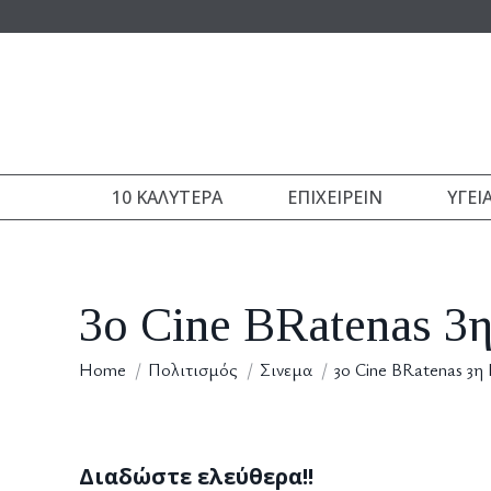
10 ΚΑΛΎΤΕΡΑ
ΕΠΙΧΕΙΡΕΊΝ
ΥΓΕΊ
3ο Cine BRatenas 3
You are here:
Home
Πολιτισμός
Σινεμα
3ο Cine BRatenas 3
Διαδώστε ελεύθερα!!