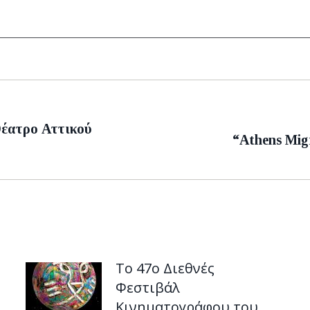
Θέατρο Αττικού
Next
“Athens Mig
post:
Το 47ο Διεθνές
Φεστιβάλ
Κινηματογράφου του