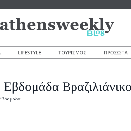
Α
LIFESTYLE
ΤΟΥΡΙΣΜΌΣ
ΠΡΌΣΩΠΑ
η Εβδομάδα Βραζιλιάνικ
η Εβδομάδα…