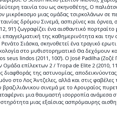
τερη ταινία του ως σκηνοθέτης, Ο παλιάτσος /
ον μικρόκοσμο μιας ομάδας τσιρκολάνων σε π
ταινίας δρόμου Σινεμά, ασπιρίνες και όρνεα, 
2012, 91’) ζωγραφίζει ένα αισθαντικό πορτραί
ι επαγγελματική της καθημερινότητα και την 
 Ρενάτο Σιάσκα, σκηνοθετεί ένα τραγικό ερωτι
ικολογία στο μυθιστορηματικό Θα δεχόμουν κα
dos seus lindos (2011, 100’). Ο José Padilha (Ζο
 Ομάδα επίλεκτων 2 / Tropa de Elite 2 (2010, 1
ης διαφθοράς της αστυνομίας, αποδεικνύοντας
νο στο Λος Άντζελες, αλλά και στις φαβέλες το
 βραζιλιάνικου σινεμά με το Αρουραίος πυρετός
καταφέρνει μια θαυμαστή ισορροπία ανάμεσα σ
στηρότητα μιας εξαίσιας ασπρόμαυρης αισθη