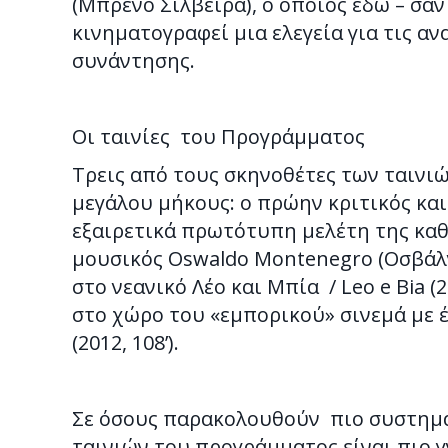
(Μπρένο Σιλβέιρα), ο οποίος εδώ – σαν
κινηματογραφεί μια ελεγεία για τις 
συνάντησης.
Οι ταινίες του Προγράμματος
Τρεις από τους σκηνοθέτες των ταιν
μεγάλου μήκους: ο πρώην κριτικός και
εξαιρετικά πρωτότυπη μελέτη της καθημ
μουσικός Oswaldo Montenegro (Οσβάλν
στο νεανικό Λέο και Μπία / Leo e Bia 
στο χώρο του «εμπορικού» σινεμά με έ
(2012, 108’).
Σε όσους παρακολουθούν πιο συστημα
ταινιών του προγράμματος είναι πιο γ