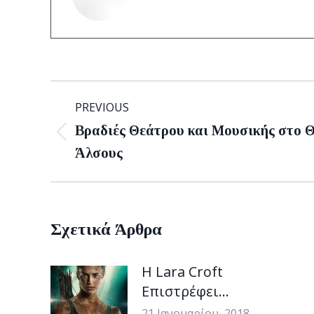
Post
PREVIOUS
navigation
Βραδιές Θεάτρου και Μουσικής στο 
Previous
Άλσους
post:
Σχετικά Άρθρα
H Lara Croft
Επιστρέφει…
21 Ιανουαρίου, 2018