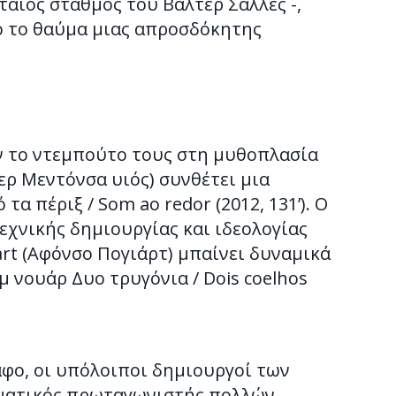
ταίος σταθμός του Βάλτερ Σάλλες -,
πό το θαύμα μιας απροσδόκητης
ν το ντεμπούτο τους στη μυθοπλασία
ερ Μεντόνσα υιός) συνθέτει μια
 πέριξ / Som ao redor (2012, 131’). Ο
εχνικής δημιουργίας και ιδεολογίας
yart (Aφόνσο Πογιάρτ) μπαίνει δυναμικά
 νουάρ Δυο τρυγόνια / Dois coelhos
φο, οι υπόλοιποι δημιουργοί των
ισματικός πρωταγωνιστής πολλών