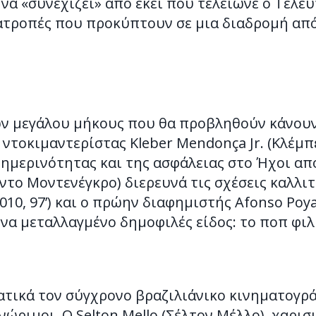
 να «συνεχίζει» από εκεί που τέλειωνε ο Τελευ
ανατροπές που προκύπτουν σε μια διαδρομή α
ιών μεγάλου μήκους που θα προβληθούν κάνου
 ντοκιμαντερίστας Kleber Mendonça Jr. (Κλέμπ
ερινότητας και της ασφάλειας στο Ήχοι από τα
το Μοντενέγκρο) διερευνά τις σχέσεις καλλιτ
(2010, 97’) και ο πρώην διαφημιστής Afonso Po
να μεταλλαγμένο δημοφιλές είδος: το ποπ φιλμ
τικά τον σύγχρονο βραζιλιάνικο κινηματογρά
νώριμοι. Ο Selton Mello (Σέλτον Μέλλο), χαρ