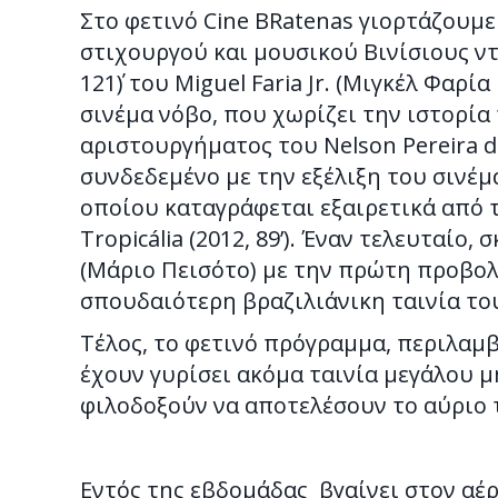
Στο φετινό Cine BRatenas γιορτάζουμε
στιχουργού και μουσικού Βινίσιους ντι
121΄) του Miguel Faria Jr. (Μιγκέλ Φα
σινέμα νόβο, που χωρίζει την ιστορία
αριστουργήματος του Nelson Pereira dos
συνδεδεμένο με την εξέλιξη του σινέ
οποίου καταγράφεται εξαιρετικά από 
Tropicália (2012, 89’). Έναν τελευταί
(Μάριο Πεισότο) με την πρώτη προβολή 
σπουδαιότερη βραζιλιάνικη ταινία τ
Τέλος, το φετινό πρόγραμμα, περιλαμ
έχουν γυρίσει ακόμα ταινία μεγάλου μ
φιλοδοξούν να αποτελέσουν το αύριο 
Εντός της εβδομάδας βγαίνει στον αέρ