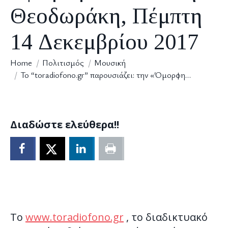
Θεοδωράκη, Πέμπτη
14 Δεκεμβρίου 2017
You are here:
Home
Πολιτισμός
Μουσική
Το “toradiofono.gr” παρουσιάζει: την «Όμορφη…
Διαδώστε ελεύθερα!!
To
www.toradiofono.gr
, το διαδικτυακό