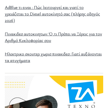
AdBlue τι ειναι : Πώς λειτουργεί και γιατί το
χρειάζεται το Diesel αυτοκίνητό σας (πλήρης οδηγός
2026)
Πινακιδεσ αυτοκινητων: Ό,τι Πρέπει να Ξέρεις για τον
Αριθμό Κυκλοφορίας σου
Ηλεκτρικο σκουτερ χωρισ πινακιδεσ: Γιατί αυξάνονται
τα ατυχήματα