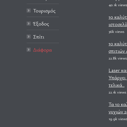
40.1k view
Τουρισμός
10 καλύτ
Έξοδος
ιστοσελί
36k views
Σπίτι
10 καλύ
Διάφορα
σπιτιών
22.8k views
Laser κα
Υπάρχει 
τελικά..
22.1k views
Τα 10 κα
νυχιών 2
19.9k view