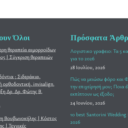
ουν Όλοι
Πρόσφατα Άρθ
ερη θεραπεία αιμορροίδων
Λογιστικο γραφειο: Τα 5 κ
025 | Σύγκριση θεραπειών
για το 2026
28 Ιουλίου, 2026
όντια ; Σιδεράκια,
Πώς να μειώσω φόρο και 
 ορθοδοντική, invisalign.
την επιχείρησή μου; Ποια 
ξη Δρ. Δρ. Φώτης Β.
εκπίπτουν ως έξοδο;
24 Ιουνίου, 2026
s
10 best Santorini Wedding 
ση Βουβωνοκήλης | Κόστος
2026
ς | Τεχνικές