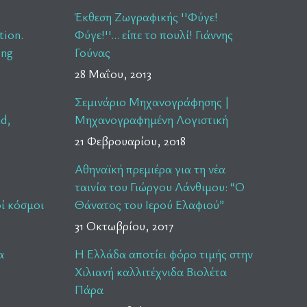
Έκθεση Ζωγραφικής ''Φύγε!
tion.
Φύγε!''… είπε το πουλί! Γιάννης
ing
Γούνας
28 Μαΐου, 2013
Σεμινάριο Μηχανογράφησης |
nd,
Μηχανογραφημένη Λογιστική
21 Φεβρουαρίου, 2018
Αθηναϊκή πρεμιέρα για τη νέα
ταινία του Γιώργου Λάνθιμου: “Ο
ί κόσμοι
Θάνατος του Ιερού Ελαφιού”
31 Οκτωβρίου, 2017
α
Η Ελλάδα αποτίει φόρο τιμής στην
Χιλιανή καλλιτέχνιδα Βιολέτα
Πάρα