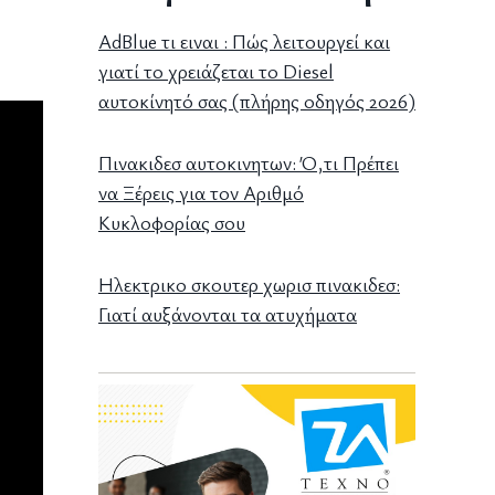
AdBlue τι ειναι : Πώς λειτουργεί και
γιατί το χρειάζεται το Diesel
αυτοκίνητό σας (πλήρης οδηγός 2026)
Πινακιδεσ αυτοκινητων: Ό,τι Πρέπει
να Ξέρεις για τον Αριθμό
Κυκλοφορίας σου
Ηλεκτρικο σκουτερ χωρισ πινακιδεσ:
Γιατί αυξάνονται τα ατυχήματα