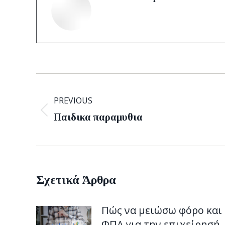
Post
navigation
PREVIOUS
Previous
Παιδικα παραμυθια
post:
Σχετικά Άρθρα
Πώς να μειώσω φόρο και
ΦΠΑ για την επιχείρησή