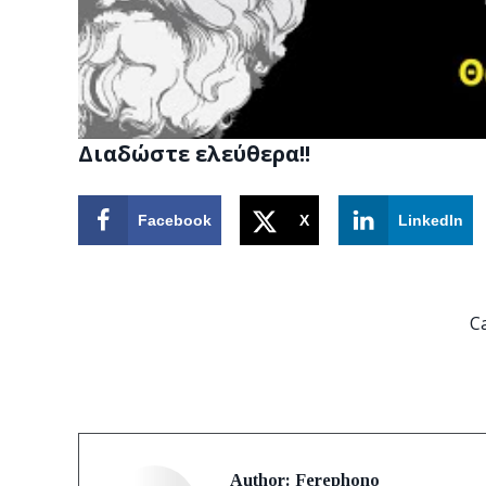
Διαδώστε ελεύθερα!!
Facebook
X
LinkedIn
C
Author:
Ferephono