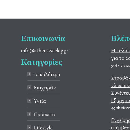
Επικοινωνία
Βλέπ
info@athensweekly.gr
Η καλύτ
για το 2
Κατηγορίες
51.6k views
10 καλύτερα
Στραβά δ
γλωσσική
Επιχειρείν
Συνέντευ
Εξάρχου
Υγεία
49.7k view
Πρόσωπα
Εγχείρη
Lifestyle
επέμβαση