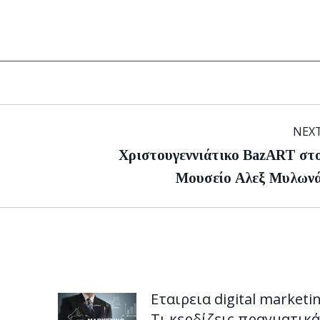
NEX
Χριστουγεννιάτικο BazART στ
Next
Μουσείο Αλεξ Μυλων
post:
Εταιρεια digital marketin
Τι κερδίζεις πραγματικά