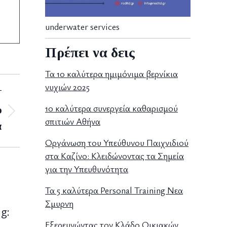
underwater services
Πρέπει να δεις
Τα 10 καλύτερα ημιμόνιμα βερνίκια
νυχιών 2025
T
10 καλύτερα συνεργεία καθαρισμού
ο
σπιτιών Αθήνα
ά
Οργάνωση του Υπεύθυνου Παιχνιδιού
στα Καζίνο: Κλειδώνοντας τα Σημεία
για την Υπευθυνότητα
Τα 5 καλύτερα Personal Training Νεα
Σμυρνη
g:
Εξερευνώντας τον Κλάδο Οικιακών