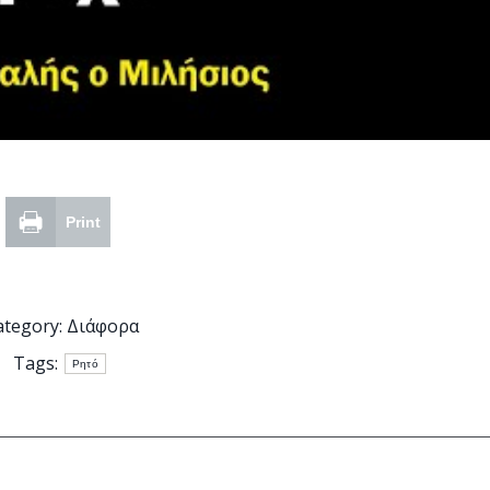
Print
ategory:
Διάφορα
Tags:
Ρητό