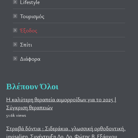
Lifestyle
Τουρισμός
Έξοδος
Σπίτι
Διάφορα
Βλέπουν Όλοι
Η καλύτερη θεραπεία αιμορροίδων για το 2025 |
Σύγκριση θεραπειών
51.6k views
Στραβά δόντια ; Σιδεράκια, γλωσσική ορθοδοντική,
invisalign. Συνέντευξη Δρ. Δρ. Φώτης Β. Εξάρχου