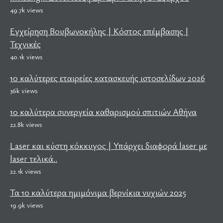
49.7k views
Εγχείρηση Βουβωνοκήλης | Κόστος επέμβασης |
Τεχνικές
40.1k views
10 καλύτερες εταιρείες κατασκευής ιστοσελίδων 2026
36k views
10 καλύτερα συνεργεία καθαρισμού σπιτιών Αθήνα
22.8k views
Laser και κύστη κόκκυγος | Υπάρχει διαφορά laser με
laser τελικά..
22.1k views
Τα 10 καλύτερα ημιμόνιμα βερνίκια νυχιών 2025
19.9k views