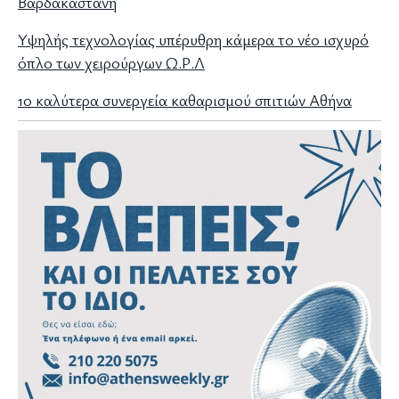
Βαρδακαστάνη
Υψηλής τεχνολογίας υπέρυθρη κάμερα το νέο ισχυρό
όπλο των χειρούργων Ω.Ρ.Λ
10 καλύτερα συνεργεία καθαρισμού σπιτιών Αθήνα