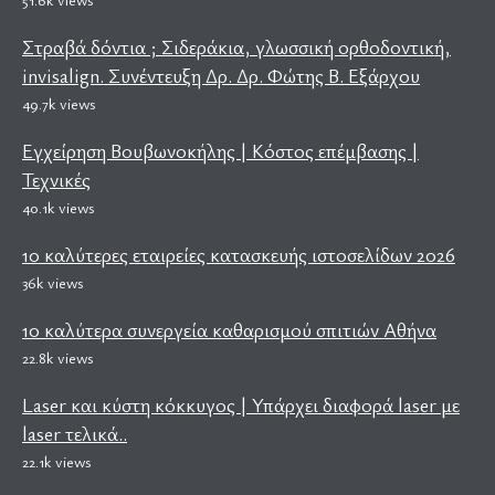
Στραβά δόντια ; Σιδεράκια, γλωσσική ορθοδοντική,
invisalign. Συνέντευξη Δρ. Δρ. Φώτης Β. Εξάρχου
49.7k views
Εγχείρηση Βουβωνοκήλης | Κόστος επέμβασης |
Τεχνικές
40.1k views
10 καλύτερες εταιρείες κατασκευής ιστοσελίδων 2026
36k views
10 καλύτερα συνεργεία καθαρισμού σπιτιών Αθήνα
22.8k views
Laser και κύστη κόκκυγος | Υπάρχει διαφορά laser με
laser τελικά..
22.1k views