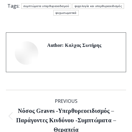
Tags:
συμπτώματα υπερθυρεοειδισμού
ψυχολογία και υπερθυρεοειδισμός
ψυχωσωματικά
Author:
Καλχας Σωτήρης
Post
PREVIOUS
navigation
Νόσος Graves -Υπερθυρεοειδισμός –
Previous
Παράγοντες Kινδύνου -Συμπτώματα –
post:
Θεραπεία