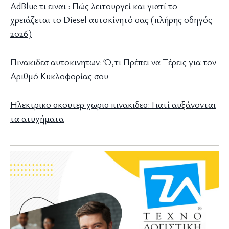
AdBlue τι ειναι : Πώς λειτουργεί και γιατί το
χρειάζεται το Diesel αυτοκίνητό σας (πλήρης οδηγός
2026)
Πινακιδεσ αυτοκινητων: Ό,τι Πρέπει να Ξέρεις για τον
Αριθμό Κυκλοφορίας σου
Ηλεκτρικο σκουτερ χωρισ πινακιδεσ: Γιατί αυξάνονται
τα ατυχήματα