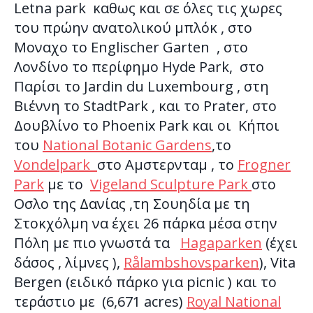
Letna park καθως και σε όλες τις χωρες
του πρώην ανατολικού μπλόκ , στo
Μοναχο το Englischer Garten , στο
Λονδίνο το περίφημο Hyde Park, στο
Παρίσι το Jardin du Luxembourg , στη
Βιέννη το StadtPark , και το Prater, στο
Δουβλίνο το Phoenix Park και οι Κήποι
του
National Botanic Gardens
,το
Vondelpark
στο Αμστερνταμ , το
Frogner
Park
με το
Vigeland Sculpture Park
στο
Οσλο της Δανίας ,τη Σουηδία με τη
Στοκχόλμη να έχει 26 πάρκα μέσα στην
Πόλη με πιο γνωστά τα
Hagaparken
(έχει
δάσος , λίμνες ),
Rålambshovsparken
), Vita
Bergen (ειδικό πάρκο για picnic ) και το
τεράστιο με (6,671 acres)
Royal National