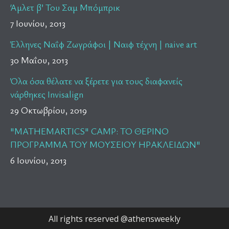
Άμλετ β’ Του Σαμ Μπόμπρικ
7 Ιουνίου, 2013
Έλληνες Ναΐφ Ζωγράφοι | Ναιφ τέχνη | naive art
30 Μαΐου, 2013
Όλα όσα θέλατε να ξέρετε για τους διαφανείς
νάρθηκες Invisalign
29 Οκτωβρίου, 2019
"MATHEMARTICS" CAMP: TO ΘΕΡΙΝΟ
ΠΡΟΓΡΑΜΜΑ ΤΟΥ ΜΟΥΣΕΙΟΥ ΗΡΑΚΛΕΙΔΩΝ"
6 Ιουνίου, 2013
All rights reserved @athensweekly