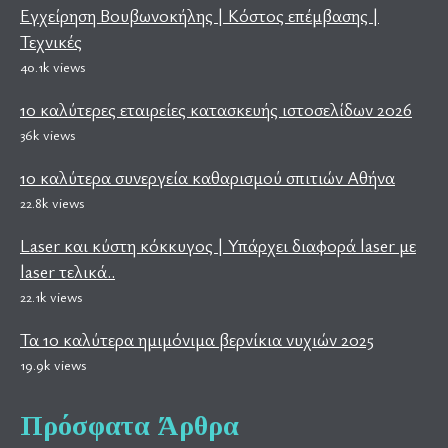
Εγχείρηση Βουβωνοκήλης | Κόστος επέμβασης |
Τεχνικές
40.1k views
10 καλύτερες εταιρείες κατασκευής ιστοσελίδων 2026
36k views
10 καλύτερα συνεργεία καθαρισμού σπιτιών Αθήνα
22.8k views
Laser και κύστη κόκκυγος | Υπάρχει διαφορά laser με
laser τελικά..
22.1k views
Τα 10 καλύτερα ημιμόνιμα βερνίκια νυχιών 2025
19.9k views
Πρόσφατα Άρθρα