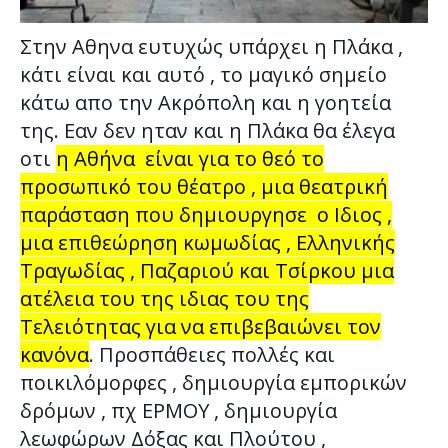
Στην Αθηνα ευτυχώς υπάρχει η Πλάκα ,
κάτι είναι και αυτό , το μαγικό σημείο
κάτω απο την Ακρόπολη και η γοητεία
της. Εαν δεν ηταν και η Πλάκα θα έλεγα
οτι
η Αθήνα είναι για το θεό το
προσωπικό του θέατρο , μια θεατρική
παράσταση που δημιουργησε ο Ιδιος ,
μια επιθεώρηση κωμωδίας , Eλληνικής
Tραγωδίας , Παζαριού και Τσίρκου μια
ατέλεια του της ιδιας του της
Τελειότητας για να επιβεβαιώνει τον
κανόνα
. Προσπάθειες πολλές και
ποικιλόμορφες , δημιουργία εμπορικών
δρόμων , πχ ΕΡΜΟΥ , δημιουργία
λεωφώρων Δόξας και Πλούτου ,