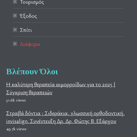
Τουρισμός
Έξοδος
Σπίτι
Διάφορα
Βλέπουν Όλοι
Η καλύτερη θεραπεία αιμορροίδων για το 2025 |
Σύγκριση θεραπειών
51.6k views
Στραβά δόντια ; Σιδεράκια, γλωσσική ορθοδοντική,
invisalign. Συνέντευξη Δρ. Δρ. Φώτης Β. Εξάρχου
49.7k views