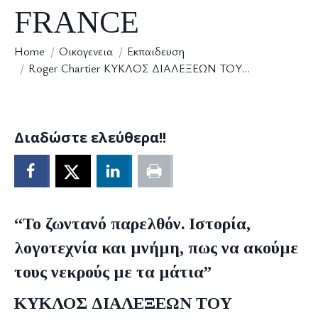
FRANCE
You are here:
Home
Οικογενεια
Εκπαιδευση
Roger Chartier ΚΥΚΛΟΣ ΔΙΑΛΕΞΕΩΝ TOY…
Διαδώστε ελεύθερα!!
“Το ζωντανό παρελθόν. Ιστορία,
λογοτεχνία και µνήµη, πως να ακούµε
τους νεκρούς µε τα µάτια”
ΚΥΚΛΟΣ ΔΙΑΛΕΞΕΩΝ TOY