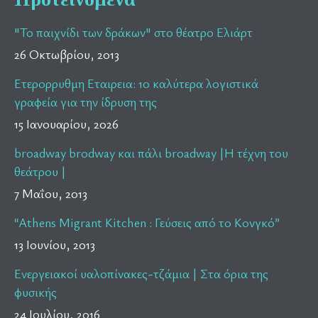
"Το παιχνίδι των δράκων" στο θέατρο Ελιάρτ
26 Οκτωβρίου, 2013
Ετερορρυθμη Εταιρεια: 10 καλύτερα λογιστικά
γραφεία για την ίδρυση της
15 Ιανουαρίου, 2026
broadway brodway και πάλι broadway |Η τέχνη του
θεάτρου |
7 Μαΐου, 2013
“Athens Migrant Kitchen : Γεύσεις από το Κονγκό”
13 Ιουνίου, 2013
Ενεργειακοί υαλοπίνακες-τζάμια | Στα όρια της
φυσικής
24 Ιουλίου, 2016