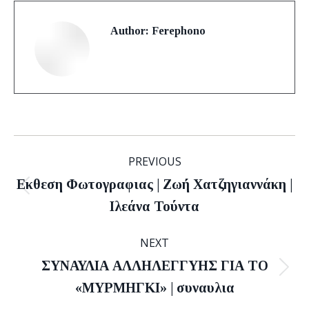
Author:
Ferephono
Post
PREVIOUS
navigation
Εκθεση Φωτογραφιας | Ζωή Χατζηγιαννάκη |
Previous
Ιλεάνα Τούντα
post:
NEXT
ΣΥΝΑΥΛΙΑ ΑΛΛΗΛΕΓΓΥΗΣ ΓΙΑ ΤΟ
Next
«ΜΥΡΜΗΓΚΙ» | συναυλια
post: