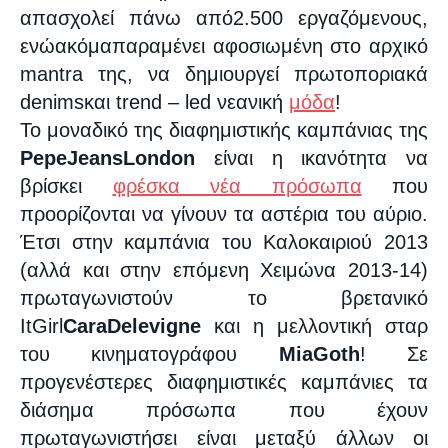
απασχολεί πάνω από
2.500 εργαζόμενους,
ενώ
ακόμα
παραμένει αφοσιωμένη στο αρχικό
mantra
της, να δημιουργεί πρωτοποριακά
denims
και
trend
–
led
νεανική
μόδα
!
Το μοναδικό της διαφημιστικής καμπάνιας της
Pepe
Jeans
London
είναι η ικανότητα να
βρίσκει
φρέσκα νέα πρόσωπα
που
προορίζονται να γίνουν τα αστέρια του αύριο.
Έτσι στην καμπάνια του Καλοκαιριού 2013
(αλλά και στην επόμενη Χειμώνα 2013-14)
πρωταγωνιστούν το βρετανικό
It
Girl
Cara
Delevigne
και η μελλοντική σταρ
του κινηματογράφου
Mia
Goth
! Σε
προγενέστερες διαφημιστικές καμπάνιες τα
διάσημα πρόσωπα που έχουν
πρωταγωνιστήσει είναι μεταξύ άλλων οι