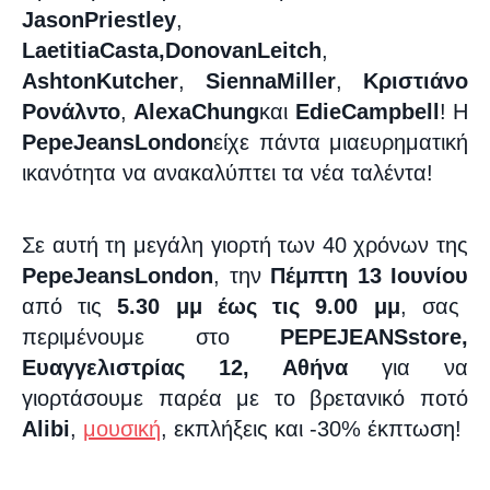
Jason
Priestley
,
Laetitia
Casta
,
Donovan
Leitch
,
Ashton
Kutcher
,
Sienna
Miller
,
Κριστιάνο
Ρονάλντο
,
Alexa
Chung
και
Edie
Campbell
! Η
Pepe
Jeans
London
είχε πάντα μια
ευρηματική
ικανότητα
να ανακαλύπτει τα νέα ταλέντα!
Σε αυτή τη μεγάλη γιορτή των 40 χρόνων της
Pepe
Jeans
London
, την
Πέμπτη 13 Ιουνίου
από τις
5.30 μμ έως τις 9.00 μμ
, σας
περιμένουμε στο
PEPE
JEANS
store
,
Ευαγγελιστρίας 12, Αθήνα
για να
γιορτάσουμε παρέα με το βρετανικό ποτό
Alibi
,
μουσική
, εκπλήξεις και -30% έκπτωση!