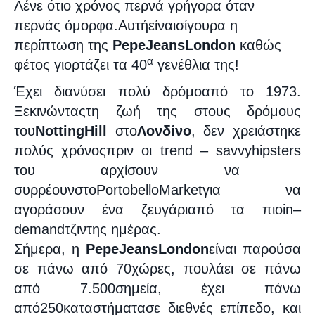
Λένε ότι
ο χρόνος περνά γρήγορα όταν
περνάς όμορφα.
Αυτή
είναι
σίγουρα η
περίπτωση
της
Pepe
Jeans
London
καθώς
α
φέτος γιορτάζει τα 40
γενέθλια της!
Έχει διανύσει πολύ δρόμο
από το 1973
.
Ξεκινώντας
τη ζωή
τη
ς στους δρόμους
του
Notting
Hill
στο
Λονδίνο
, δ
εν χρειάστηκε
πολύς χρόνος
πριν οι
trend
–
savvy
hipsters
του αρχίσουν να
συρρέουν
στο
Portobello
Market
για να
αγοράσουν ένα ζευγάρι
από τα πιο
in
–
demand
τζιν
της ημέρας
.
Σήμερα
, η
Pepe
Jeans
London
είναι παρούσα
σε πάνω από 70
χώρες
,
πουλάει σε
πάνω
από 7.500
σημεία
,
έχει πάνω
από
250
καταστήματα
σε διεθνές επίπεδο
,
και