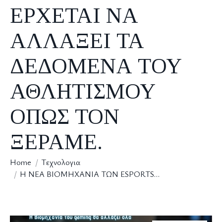
ΕΡΧΕΤΑΙ NΑ
ΑΛΛΑΞΕΙ ΤΑ
ΔΕΔΟΜΕΝΑ TΟΥ
ΑΘΛΗΤΙΣΜΟΥ
ΟΠΩΣ ΤΟΝ
ΞΕΡΑΜΕ.
You are here:
Home
Tεχνολογια
H NEA BIOMHXANIA ΤΩΝ ESPORTS…