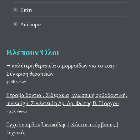
Σπίτι
Διάφορα
Βλέπουν Όλοι
Η καλύτερη θεραπεία αιμορροίδων για το 2025 |
Σύγκριση θεραπειών
51.6k views
Στραβά δόντια ; Σιδεράκια, γλωσσική ορθοδοντική,
invisalign. Συνέντευξη Δρ. Δρ. Φώτης Β. Εξάρχου
49.7k views
Εγχείρηση Βουβωνοκήλης | Κόστος επέμβασης |
Τεχνικές