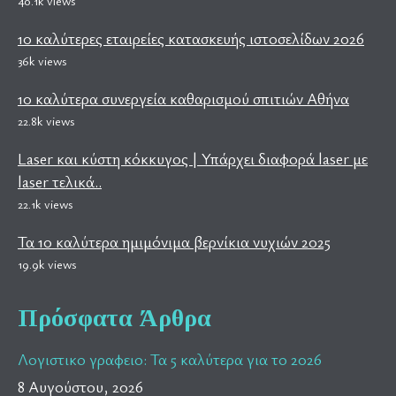
40.1k views
10 καλύτερες εταιρείες κατασκευής ιστοσελίδων 2026
36k views
10 καλύτερα συνεργεία καθαρισμού σπιτιών Αθήνα
22.8k views
Laser και κύστη κόκκυγος | Υπάρχει διαφορά laser με
laser τελικά..
22.1k views
Τα 10 καλύτερα ημιμόνιμα βερνίκια νυχιών 2025
19.9k views
Πρόσφατα Άρθρα
Λογιστικο γραφειο: Τα 5 καλύτερα για το 2026
8 Αυγούστου, 2026