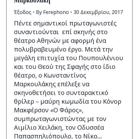
Μαρκουλάκη
Έξοδος
By
Ferephono
30 Δεκεμβρίου, 2017
Πέντε σημαντικοί πρωταγωνιστές
συναντιούνται επί σκηνής στο
θέατρο Αθηνών με αφορμή ένα
πολυβραβευμένο έργο. Μετά την
μεγάλη επιτυχία του Πουπουλένιου
και του Θεού της Σφαγής στο ίδιο
θέατρο, ο Κωνσταντίνος
Μαρκουλάκης επέλεξε να
σκηνοθετήσει το συνταρακτικό
θρίλερ – μαύρη κωμωδία του Κόνορ
Μακφέρσον «Ο Φάρος»,
συμπρωταγωνιστώντας με τον
Αιμίλιο Χειλάκη, τον Οδυσσέα
Παπασπηλιόπουλο, το Νίκο…