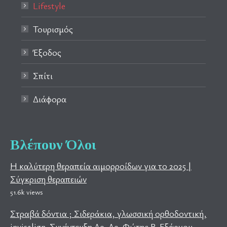
Lifestyle
Τουρισμός
Έξοδος
Σπίτι
Διάφορα
Βλέπουν Όλοι
Η καλύτερη θεραπεία αιμορροίδων για το 2025 |
Σύγκριση θεραπειών
51.6k views
Στραβά δόντια ; Σιδεράκια, γλωσσική ορθοδοντική,
invisalign. Συνέντευξη Δρ. Δρ. Φώτης Β. Εξάρχου