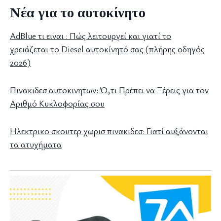
Νέα για το αυτοκίνητο
AdBlue τι ειναι : Πώς λειτουργεί και γιατί το
χρειάζεται το Diesel αυτοκίνητό σας (πλήρης οδηγός
2026)
Πινακιδεσ αυτοκινητων: Ό,τι Πρέπει να Ξέρεις για τον
Αριθμό Κυκλοφορίας σου
Ηλεκτρικο σκουτερ χωρισ πινακιδεσ: Γιατί αυξάνονται
τα ατυχήματα