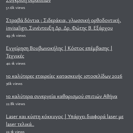
51.6k views
Στραβά δόντια ; Σιδεράκια, γλωσσική ορθοδοντική,
invisalign. Συνέντευξη Δρ. Δρ. Φώτης Β. Εξάρχου
49.7k views
Εγχείρηση Βουβωνοκήλης | Κόστος επέμβασης |
Τεχνικές
40.1k views
10 καλύτερες εταιρείες κατασκευής ιστοσελίδων 2026
36k views
10 καλύτερα συνεργεία καθαρισμού σπιτιών Αθήνα
22.8k views
Laser και κύστη κόκκυγος | Υπάρχει διαφορά laser με
laser τελικά..
22.1k views