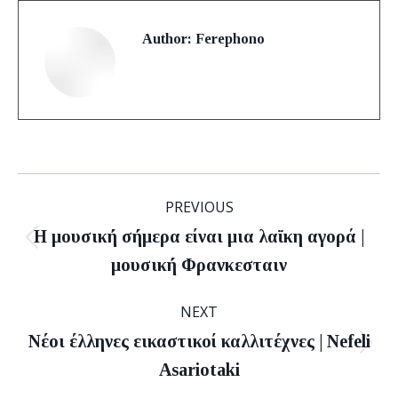
Author:
Ferephono
Post
PREVIOUS
navigation
Η μουσική σήμερα είναι μια λαϊκη αγορά |
Previous
μουσική Φρανκεσταιν
post:
NEXT
Νέοι έλληνες εικαστικοί καλλιτέχνες | Nefeli
Next
Asariotaki
post: