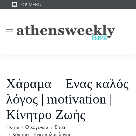
TOP MENU
Χάραμα – Ενας καλός
λόγος | motivation |
Κίνητρο Ζωής
You are here:
Home
Οικογενεια
Σπίτι
Χάραμα – Ενας καλός λόγος…