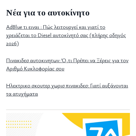
Νέα για το αυτοκίνητο
AdBlue τι ειναι : Πώς λειτουργεί και γιατί το
χρειάζεται το Diesel αυτοκίνητό σας (πλήρης οδηγός
2026)
Πινακιδεσ αυτοκινητων: Ό,τι Πρέπει να Ξέρεις για τον
Αριθμό Κυκλοφορίας σου
Ηλεκτρικο σκουτερ χωρισ πινακιδεσ: Γιατί αυξάνονται
τα ατυχήματα