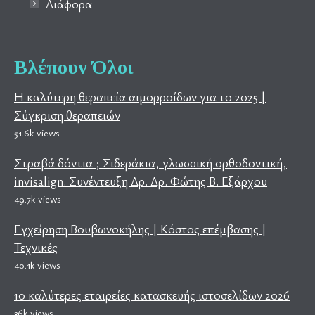
Διάφορα
Βλέπουν Όλοι
Η καλύτερη θεραπεία αιμορροίδων για το 2025 |
Σύγκριση θεραπειών
51.6k views
Στραβά δόντια ; Σιδεράκια, γλωσσική ορθοδοντική,
invisalign. Συνέντευξη Δρ. Δρ. Φώτης Β. Εξάρχου
49.7k views
Εγχείρηση Βουβωνοκήλης | Κόστος επέμβασης |
Τεχνικές
40.1k views
10 καλύτερες εταιρείες κατασκευής ιστοσελίδων 2026
36k views