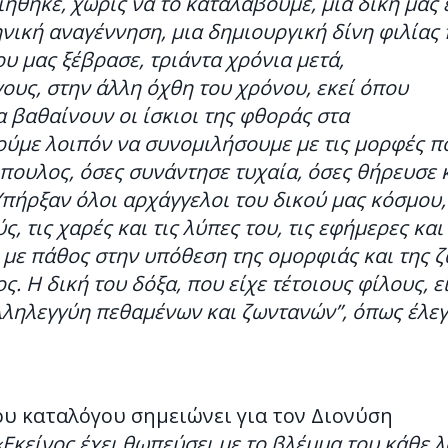
ήθηκε, χωρίς να το καταλάβουμε, μια δική μας 
ηνική αναγέννηση, μια δημιουργική δίνη φιλίας
υ μας ξέβρασε, τριάντα χρόνια μετά,
υς, στην άλλη όχθη του χρόνου, εκεί όπου
 βαθαίνουν οι ίσκιοι της φθοράς στα
ούμε λοιπόν να συνομιλήσουμε με τις μορφές π
πουλος, όσες συνάντησε τυχαία, όσες θήρευσε 
Υπήρξαν όλοι αρχάγγελοι του δικού μας κόσμου,
, τις χαρές και τις λύπες του, τις εφήμερες και 
με πάθος στην υπόθεση της ομορφιάς και της ζ
. Η δική του δόξα, που είχε τέτοιους φίλους, ε
αλληλεγγύη πεθαμένων και ζωντανών”, όπως έλεγ
ου καταλόγου σημειώνει για τον Διονύση
«Εκείνος έχει θωπεύσει με το βλέμμα του κάθε λ