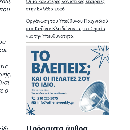
εδώ,
Οι 10 καλύτερες λογιστικες εταιρειες
στην Ελλάδα 2026
 που
Οργάνωση του Υπεύθυνου Παιχνιδιού
στα Καζίνο: Κλειδώνοντας τα Σημεία
για την Υπευθυνότητα
ου
και
τις
ωής,
ίναι
ε ο
Πρόσφατα άρθρα
άδι,