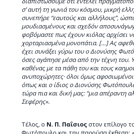
διαπιστώσουμε ότι εντέλει πραγματοποι
σ’ αυτή τη γωνιά του κόσμου, μικρή ελλ
συνεπήρε “εαυτούς και αλλήλους”, ώσπο
μουδιασμένους και σχεδόν αποσυνάγωγο
φοβόμαστε πως έχουν κιόλας αρχίσει να
χορταριασμένα μονοπάτια. […] Ας αφεθ
έχει συνάξει γύρω του ο Διονύσης Φωτό
όσες αγάπησε μέσα από την τέχνη του. 
καθένας με τα πάθη του και τους καημούς
ανυποχώρητες· όλοι όμως αφοσιωμένοι 
όπως και ο ίδιος ο Διονύσης Φωτόπουλος
τώρα πια και δική μας: “μια απέραντη 
Σεφέρης».
Τέλος, ο
Ν. Π. Παΐσιος
στον επίλογο τ
Φωτόπουλο και την παρούσα έκθεση: