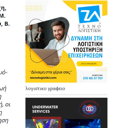
χη,
Μ.
, Β.
υό­
ζωή
λογιστικο γραφειο
η
, οι
η
ηση