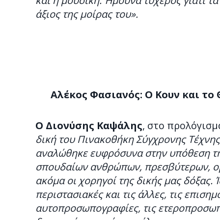
και η μουσική. Ήμουνα τυχερός γιατί τα
άξιος της μοίρας του».
Αλέκος Φασιανός: Ο Κουν και το Θ
Ο Διονύσης Καψάλης
, στο προλόγισ
δική του Πινακοθήκη Σύγχρονης Τέχνης, 
αναλώθηκε ευφρόσυνα στην υπόθεση τη
σπουδαίων ανθρώπων, πρεσβύτερων, ομη
ακόμα οι χορηγοί της δικής μας δόξας. Ί
περιστασιακές και τις άλλες, τις επισημό
αυτοπροσωπογραφίες, τις ετεροπροσωπ