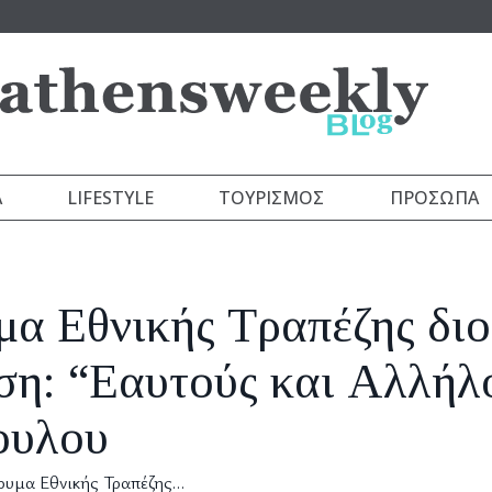
Α
LIFESTYLE
ΤΟΥΡΙΣΜΌΣ
ΠΡΌΣΩΠΑ
α Εθνικής Τραπέζης διο
εση: “Εαυτούς και Αλλήλ
ουλου
ρυμα Εθνικής Τραπέζης…