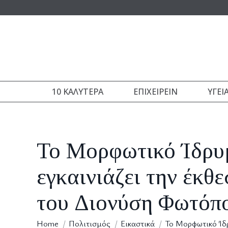
10 ΚΑΛΎΤΕΡΑ
ΕΠΙΧΕΙΡΕΊΝ
ΥΓΕΊ
Το Μορφωτικό Ίδρυμ
εγκαινιάζει την έκθ
του Διονύση Φωτόπ
You are here:
Home
Πολιτισμός
Εικαστικά
Το Μορφωτικό Ίδ