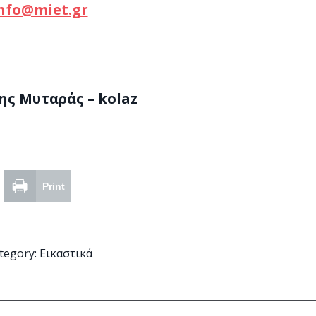
nfo@miet.gr
ς Μυταράς – kolaz
Print
tegory:
Εικαστικά