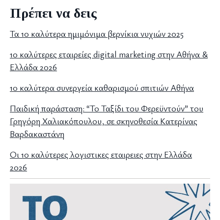
Πρέπει να δεις
Τα 10 καλύτερα ημιμόνιμα βερνίκια νυχιών 2025
10 καλύτερες εταιρείες digital marketing στην Αθήνα &
Ελλάδα 2026
10 καλύτερα συνεργεία καθαρισμού σπιτιών Αθήνα
Παιδική παράσταση: “Το Ταξίδι του Φερεϋντούν” του
Γρηγόρη Χαλιακόπουλου, σε σκηνοθεσία Κατερίνας
Βαρδακαστάνη
Οι 10 καλύτερες λογιστικες εταιρειες στην Ελλάδα
2026