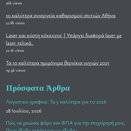
36k views
10 καλύτερα συνεργεία καθαρισμού σπιτιών Αθήνα
22.8k views
Laser και κύστη κόκκυγος | Υπάρχει διαφορά laser με
laser τελικά..
22.1k views
Τα 10 καλύτερα ημιμόνιμα βερνίκια νυχιών 2025
19.9k views
Πρόσφατα Άρθρα
Λογιστικο γραφειο: Τα 5 καλύτερα για το 2026
28 Ιουλίου, 2026
Πώς να μειώσω φόρο και ΦΠΑ για την επιχείρησή μου;
Ποια έξοδα εκπίπτουν ως έξοδο;