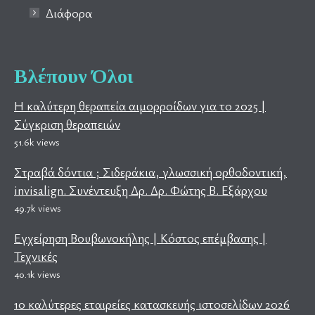
Διάφορα
Βλέπουν Όλοι
Η καλύτερη θεραπεία αιμορροίδων για το 2025 |
Σύγκριση θεραπειών
51.6k views
Στραβά δόντια ; Σιδεράκια, γλωσσική ορθοδοντική,
invisalign. Συνέντευξη Δρ. Δρ. Φώτης Β. Εξάρχου
49.7k views
Εγχείρηση Βουβωνοκήλης | Κόστος επέμβασης |
Τεχνικές
40.1k views
10 καλύτερες εταιρείες κατασκευής ιστοσελίδων 2026