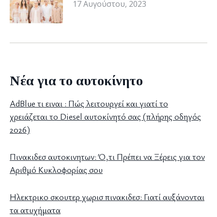
17 Αυγούστου, 2023
Νέα για το αυτοκίνητο
AdBlue τι ειναι : Πώς λειτουργεί και γιατί το
χρειάζεται το Diesel αυτοκίνητό σας (πλήρης οδηγός
2026)
Πινακιδεσ αυτοκινητων: Ό,τι Πρέπει να Ξέρεις για τον
Αριθμό Κυκλοφορίας σου
Ηλεκτρικο σκουτερ χωρισ πινακιδεσ: Γιατί αυξάνονται
τα ατυχήματα