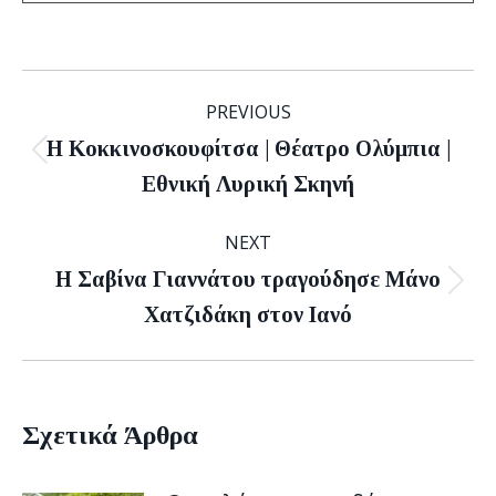
Post
PREVIOUS
navigation
Η Κοκκινοσκουφίτσα | Θέατρο Ολύμπια |
Previous
Εθνική Λυρική Σκηνή
post:
NEXT
Η Σαβίνα Γιαννάτου τραγούδησε Μάνο
Next
Χατζιδάκη στον Ιανό
post:
Σχετικά Άρθρα