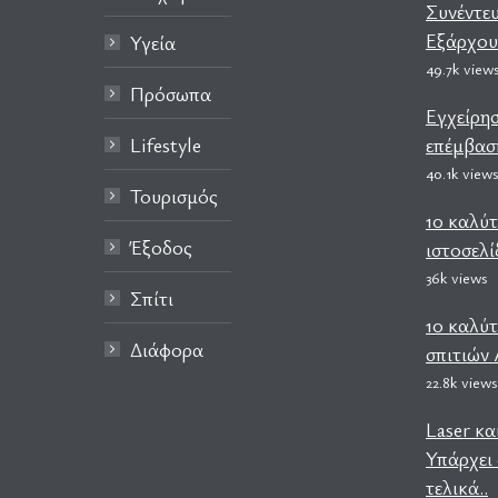
Συνέντευ
Εξάρχου
Υγεία
49.7k view
Πρόσωπα
Εγχείρη
Lifestyle
επέμβαση
40.1k view
Τουρισμός
10 καλύτ
Έξοδος
ιστοσελί
36k views
Σπίτι
10 καλύ
Διάφορα
σπιτιών
22.8k views
Laser κα
Υπάρχει 
τελικά..