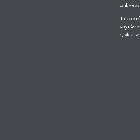
22.1k views
Τα 10 κα
νυχιών 2
19.9k view