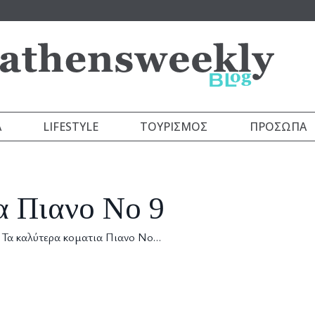
Α
LIFESTYLE
ΤΟΥΡΙΣΜΌΣ
ΠΡΌΣΩΠΑ
α Πιανο Νο 9
Τα καλύτερα κοματια Πιανο Νο…