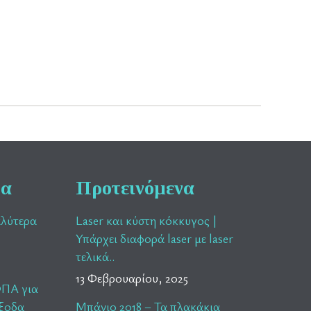
ρα
Προτεινόμενα
αλύτερα
Laser και κύστη κόκκυγος |
Υπάρχει διαφορά laser με laser
τελικά..
13 Φεβρουαρίου, 2025
ΦΠΑ για
έξοδα
Μπάνιο 2018 – Τα πλακάκια