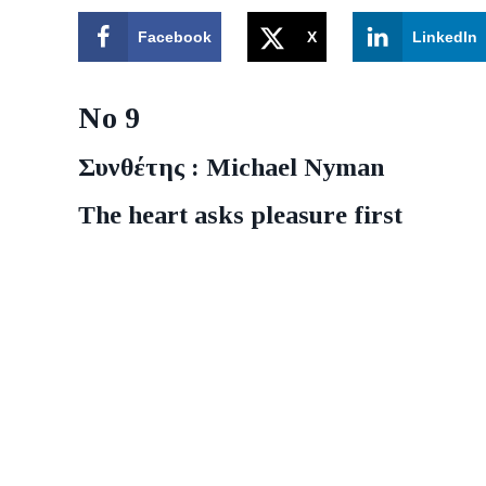
Facebook
X
LinkedIn
Νο 9
Συνθέτης : Michael Nyman
The heart asks pleasure first