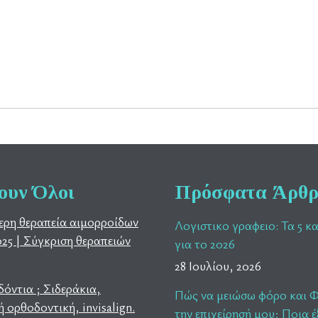
ουν Όλοι
Πρόσφατα Άρθ
ερη θεραπεία αιμορροίδων
Λογιστικο γραφειο: Τα 5 κ
025 | Σύγκριση θεραπειών
για το 2026
28 Ιουλίου, 2026
όντια ; Σιδεράκια,
Πώς να μειώσω φόρο και 
 ορθοδοντική, invisalign.
την επιχείρησή μου; Ποια 