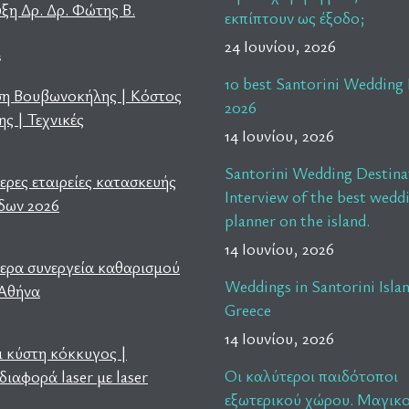
ξη Δρ. Δρ. Φώτης Β.
εκπίπτουν ως έξοδο;
24 Ιουνίου, 2026
s
10 best Santorini Wedding 
ση Βουβωνοκήλης | Κόστος
2026
ς | Τεχνικές
14 Ιουνίου, 2026
s
Santorini Wedding Destina
ερες εταιρείες κατασκευής
Interview of the best wedd
δων 2026
planner on the island.
14 Ιουνίου, 2026
τερα συνεργεία καθαρισμού
Weddings in Santorini Isla
 Αθήνα
Greece
14 Ιουνίου, 2026
ι κύστη κόκκυγος |
Οι καλύτεροι παιδότοποι
διαφορά laser με laser
εξωτερικού χώρου. Μαγικο