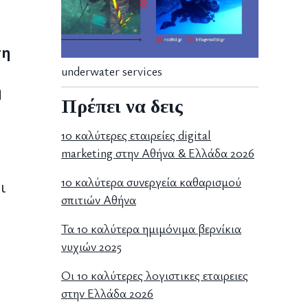
ση
underwater services
η
Πρέπει να δεις
10 καλύτερες εταιρείες digital
marketing στην Αθήνα & Ελλάδα 2026
10 καλύτερα συνεργεία καθαρισμού
ι
σπιτιών Αθήνα
Τα 10 καλύτερα ημιμόνιμα βερνίκια
νυχιών 2025
Οι 10 καλύτερες λογιστικες εταιρειες
στην Ελλάδα 2026