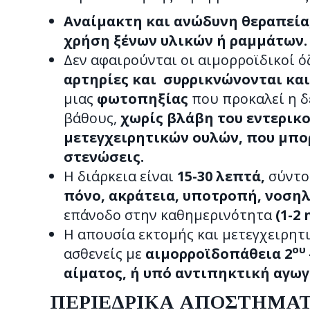
Αναίμακτη και ανώδυνη θεραπεία
χρήση ξένων υλικών ή ραμμάτων.
Δεν αφαιρούνται οι αιμορροϊδικοί ό
αρτηρίες και συρρικνώνονται και
μιας
φωτοπηξίας
που προκαλεί η δ
βάθους,
χωρίς βλάβη του εντερικο
μετεγχειρητικών ουλών, που μπο
στενώσεις.
Η διάρκεια είναι
15-30 λεπτά,
σύντο
πόνο, ακράτεια, υποτροπή, νοσηλ
επάνοδο στην καθημερινότητα
(1-2 
Η απουσία εκτομής και μετεγχειρητι
ου
ασθενείς με
αιμορροϊδοπάθεια 2
αίματος, ή υπό αντιπηκτική αγωγή
ΠΕΡΙΕΔΡΙΚΑ ΑΠΟΣΤΗΜΑΤΑ