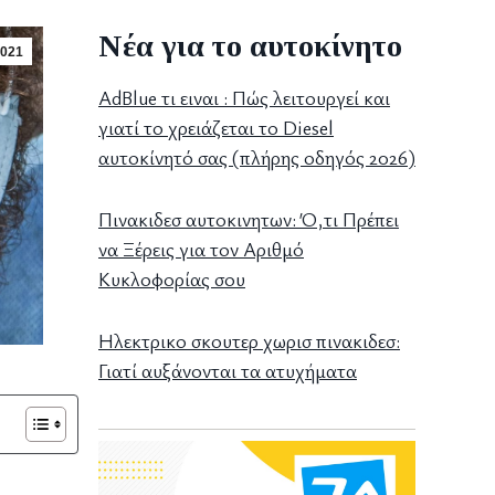
Νέα για το αυτοκίνητο
021
AdBlue τι ειναι : Πώς λειτουργεί και
γιατί το χρειάζεται το Diesel
αυτοκίνητό σας (πλήρης οδηγός 2026)
Πινακιδεσ αυτοκινητων: Ό,τι Πρέπει
να Ξέρεις για τον Αριθμό
Κυκλοφορίας σου
Ηλεκτρικο σκουτερ χωρισ πινακιδεσ:
Γιατί αυξάνονται τα ατυχήματα