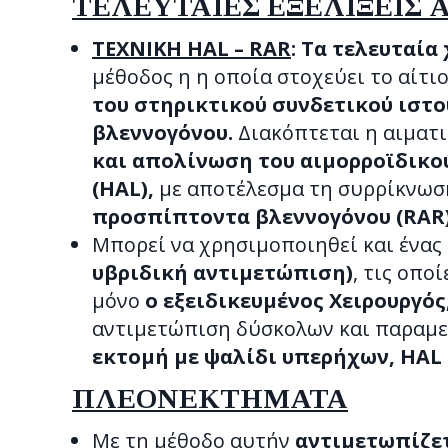
ΤΕΛΕΥΤΑΙΕΣ ΕΞΕΛΙΞΕΙΣ 
ΤΕΧΝΙΚΗ HAL – RAR
: Τα τελευταία
μέθοδος η
η οποία στοχεύει το αίτι
του στηρικτικού συνδετικού ιστο
βλεννογόνου.
Διακόπτεται η αιματ
και απολίνωση του αιμορροϊδικο
(HAL),
με αποτέλεσμα τη συρρίκνωση
προσπίπτοντα βλεννογόνου (RAR)
Μπορεί να χρησιμοποιηθεί και ένας
υβριδική αντιμετώπιση)
, τις οπο
μόνο
ο εξειδικευμένος Χειρουργός
αντιμετώπιση δύσκολων και παραμε
εκτομή με ψαλίδι υπερήχων, HAL +
ΠΛΕΟΝΕΚΤΗΜΑΤΑ
Με τη μέθοδο αυτήν
αντιμετωπίζετ