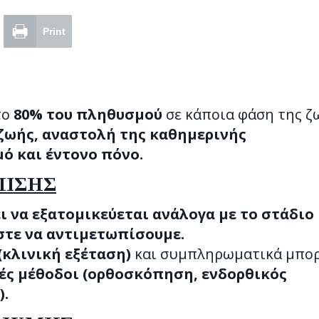
Print
το
80% του πληθυσμού
σε κάποια φάση της ζ
ζωής, αναστολή της καθημερινής
ό και έντονο πόνο.
ΠΙΣΗΣ
ι να εξατομικεύεται ανάλογα με το στάδιο
τε να αντιμετωπίσουμε.
(κλινική εξέταση)
και συμπληρωματικά μπορ
ές μέθοδοι (ορθοσκόπηση, ενδορθικός
).