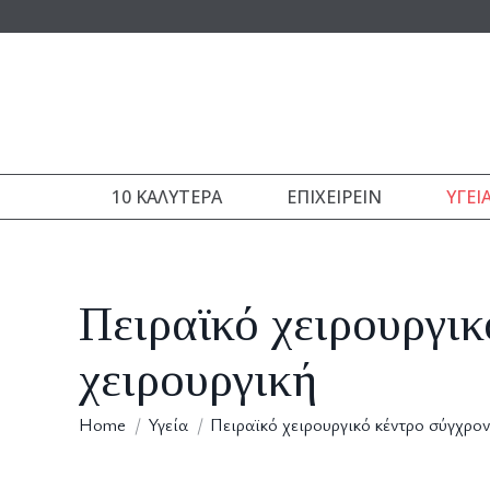
10 ΚΑΛΎΤΕΡΑ
ΕΠΙΧΕΙΡΕΊΝ
ΥΓΕΊ
Πειραϊκό χειρουργι
χειρουργική
You are here:
Home
Υγεία
Πειραϊκό χειρουργικό κέντρο σύγχρ