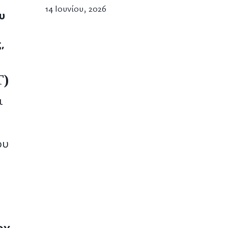
14 Ιουνίου, 2026
υ
,
)
ι
ου