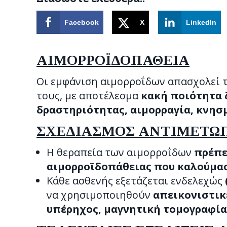
Facebook
X
LinkedIn
ΑΙΜΟΡΡΟΪΔΟΠΑΘΕΙΑ
Οι εμφάνιση αιμορροΐδων απασχολεί 
τους, με αποτέλεσμα
κακή ποιότητα 
δραστηριότητας, αιμορραγία, κνησμ
ΣΧΕΔΙΑΣΜΟΣ ΑΝΤΙΜΕΤΩ
Η θεραπεία των αιμορροΐδων
πρέπε
αιμορροϊδοπάθειας που καλούμασ
Κάθε ασθενής εξετάζεται ενδελεχώς
να χρησιμοποιηθούν
απεικονιστικ
υπέρηχος, μαγνητική τομογραφία