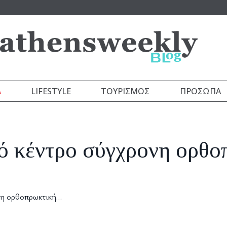
Α
LIFESTYLE
ΤΟΥΡΙΣΜΌΣ
ΠΡΌΣΩΠΑ
κό κέντρο σύγχρονη ορθο
ονη ορθοπρωκτική…