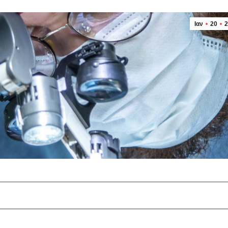
Ιαν
20
2