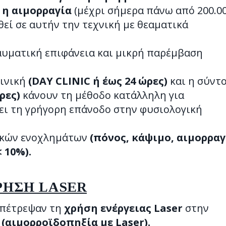
 η αιμορραγία
(μέχρι σήμερα πάνω από 200.0
εί σε αυτήν την τεχνική με θεαματικά
αυματική επιφάνεια και μικρή παρέμβαση
λινική
(DAY CLINIC ή έως 24 ώρες)
και η σύντ
έρες)
κάνουν τη μέθοδο κατάλληλη για
ει τη γρήγορη επάνοδο στην φυσιολογική
ικών ενοχλημάτων
(πόνος, κάψιμο, αιμορραγ
 10%).
ΡΗΣΗ LASER
 επέτρεψαν τη
χρήση ενέργειας
Laser
στην
ς
(αιμορρoϊδοπηξία με
Laser
).