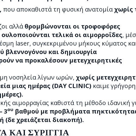
,
που αποκαθιστά τη φυσική ανατομία
χωρίς 
ζοι αλλά
θρομβώνονται οι τροφοφόρες
 ουλοποιούνται τελικά οι αιμορροΐδες
, μέ
έσμη laser, συγκεκριμένου μήκους κύματος κα
ύ βλεννογόνου και δημιουργία
ρούν να προκαλέσουν μετεγχειρητικές
μη νοσηλεία λίγων ωρών,
χωρίς μετεγχειρητ
εία μιας ημέρας (DAY CLINIC)
καιμε γρήγορη
ημέρες).
κής αιμορραγίας καθιστά τη μέθοδο ιδανική γ
ου
– 3
βαθμού με προβλήματα πηκτικότητα
 (δε χρειάζεται διακοπή).
 ΚΑΙ ΣΥΡΙΓΓΙΑ