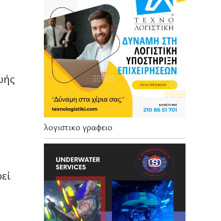
ωής
λογιστικο γραφειο
εί