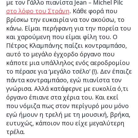
με τον Γάλλο πιανίστα Jean – Michel Pilc
στο λόφο του Στράνη
. Κάθε φορά που
βρίσκω την ευκαιρία να τον ακούσω, το
κάνω. Είμαι περήφανη για την πορεία του
και χαρούμενη που είμαι φίλη του. Ο
Πέτρος Κλαμπάνης παίζει κοντραμπάσο,
αυτό το μεγάλο έγχορδο όργανο που
κάποτε μια υπάλληλος ενός αεροδρομίου
το πέρασε για ‘μεγάλο τσέλο’ (!). Δεν έπαιζε
πάντα κοντραμπάσο, εγώ πιανίστα τον
γνώρισα. Αλλά κατάφερνε με ευκολία ό,τι
όργανο έπιανε στα χέρια του. Και εκεί
που νόμιζα πως στον περίγυρό μου μόνο
εγώ ήμουν η τρελή με τη μουσική, βρήκα,
ευτυχώς, κάποιον που είχε μεγαλύτερη
τρέλα.