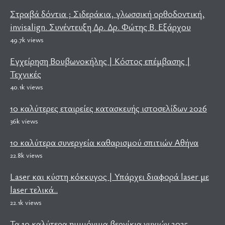
Στραβά δόντια ; Σιδεράκια, γλωσσική ορθοδοντική,
invisalign. Συνέντευξη Δρ. Δρ. Φώτης Β. Εξάρχου
49.7k views
Εγχείρηση Βουβωνοκήλης | Κόστος επέμβασης |
Τεχνικές
40.1k views
10 καλύτερες εταιρείες κατασκευής ιστοσελίδων 2026
36k views
10 καλύτερα συνεργεία καθαρισμού σπιτιών Αθήνα
22.8k views
Laser και κύστη κόκκυγος | Υπάρχει διαφορά laser με
laser τελικά..
22.1k views
Τα 10 καλύτερα ημιμόνιμα βερνίκια νυχιών 2025