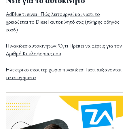
Νέα για το αυτοκίνητο
AdBlue τι ειναι : Πώς λειτουργεί και γιατί το
χρειάζεται το Diesel αυτοκίνητό σας (πλήρης οδηγός
2026)
Πινακιδεσ αυτοκινητων: Ό,τι Πρέπει να Ξέρεις για τον
Αριθμό Κυκλοφορίας σου
Ηλεκτρικο σκουτερ χωρισ πινακιδεσ: Γιατί αυξάνονται
τα ατυχήματα