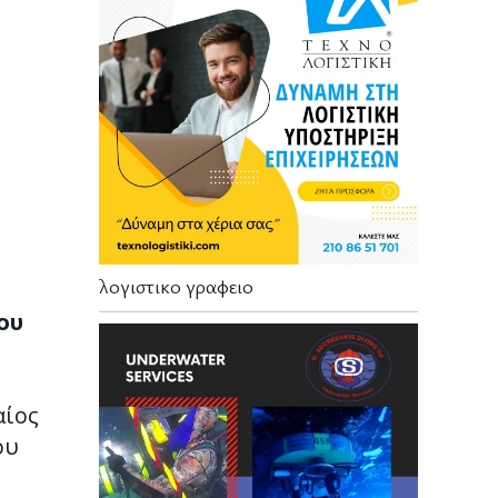
λογιστικο γραφειο
ου
αίος
ου