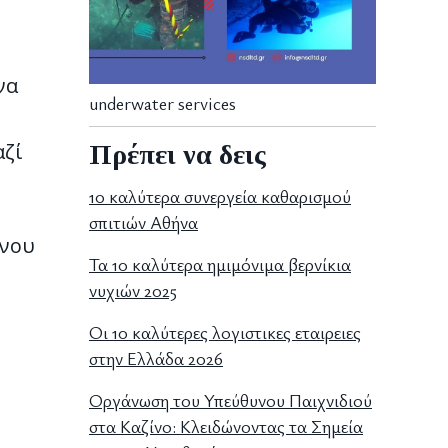
να
underwater services
αζί
Πρέπει να δεις
10 καλύτερα συνεργεία καθαρισμού
σπιτιών Αθήνα
ίνου
Τα 10 καλύτερα ημιμόνιμα βερνίκια
νυχιών 2025
Οι 10 καλύτερες λογιστικες εταιρειες
στην Ελλάδα 2026
Οργάνωση του Υπεύθυνου Παιχνιδιού
στα Καζίνο: Κλειδώνοντας τα Σημεία