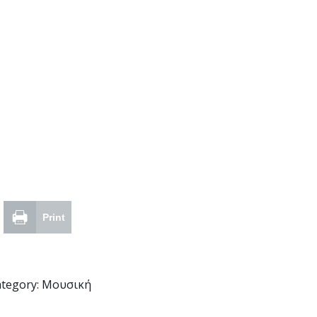
Print
tegory:
Μουσική