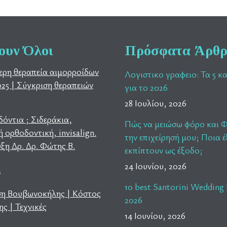
ουν Όλοι
Πρόσφατα Άρθ
ερη θεραπεία αιμορροίδων
Λογιστικο γραφειο: Τα 5 κ
025 | Σύγκριση θεραπειών
για το 2026
28 Ιουλίου, 2026
όντια ; Σιδεράκια,
Πώς να μειώσω φόρο και 
 ορθοδοντική, invisalign.
την επιχείρησή μου; Ποια 
ξη Δρ. Δρ. Φώτης Β.
εκπίπτουν ως έξοδο;
24 Ιουνίου, 2026
s
10 best Santorini Wedding 
ση Βουβωνοκήλης | Κόστος
2026
ς | Τεχνικές
14 Ιουνίου, 2026
s