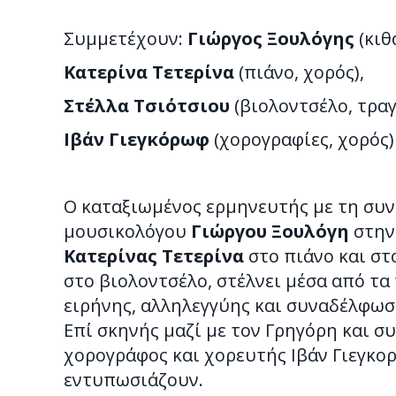
Συμμετέχουν:
Γιώργος Ξουλόγης
(κιθ
Κατερίνα Τετερίνα
(πιάνο, χορός),
Στέλλα Τσιότσιου
(βιολοντσέλο, τραγ
Ιβάν Γιεγκόρωφ
(χορογραφίες, χορός)
Ο καταξιωμένος ερμηνευτής με τη συ
μουσικολόγου
Γιώργου Ξουλόγη
στην 
Κατερίνας Τετερίνα
στο πιάνο και στ
στο βιολοντσέλο, στέλνει μέσα από τ
ειρήνης, αλληλεγγύης και συναδέλφω
Επί σκηνής μαζί με τον Γρηγόρη και 
χορογράφος και χορευτής Ιβάν Γιεγκο
εντυπωσιάζουν.