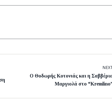
NEX
Ο Θοδωρής Κοτονιάς και η Σαββέρι
Next
ση
Μαργιολά στο “Kremlino
post: