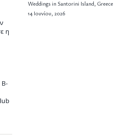
Weddings in Santorini Island, Greece
14 Ιουνίου, 2026
ν
ε η
 B-
2
lub