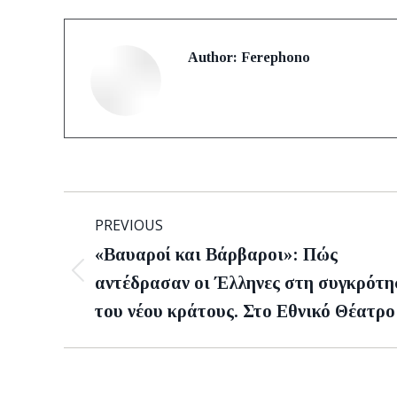
Author:
Ferephono
Post
PREVIOUS
navigation
«Βαυαροί και Βάρβαροι»: Πώς
Previous
αντέδρασαν οι Έλληνες στη συγκρότη
post:
του νέου κράτους. Στο Εθνικό Θέατρο