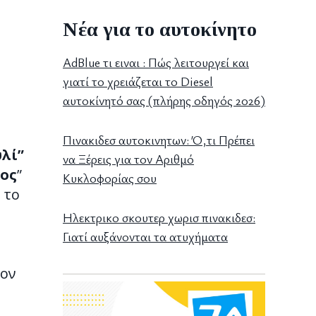
Νέα για το αυτοκίνητο
AdBlue τι ειναι : Πώς λειτουργεί και
γιατί το χρειάζεται το Diesel
αυτοκίνητό σας (πλήρης οδηγός 2026)
Πινακιδεσ αυτοκινητων: Ό,τι Πρέπει
υλί”
να Ξέρεις για τον Αριθμό
λος
”
Κυκλοφορίας σου
 το
Ηλεκτρικο σκουτερ χωρισ πινακιδεσ:
Γιατί αυξάνονται τα ατυχήματα
τον