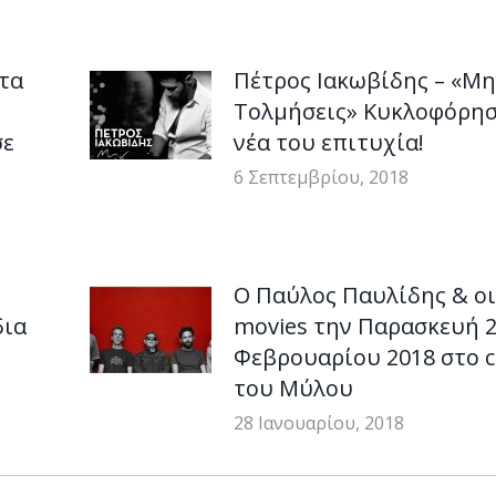
τα
Πέτρος Ιακωβίδης – «Μη
Τολμήσεις» Κυκλοφόρησ
σε
νέα του επιτυχία!
6 Σεπτεμβρίου, 2018
Ο Παύλος Παυλίδης & οι
δια
movies την Παρασκευή 
Φεβρουαρίου 2018 στο c
του Μύλου
28 Ιανουαρίου, 2018