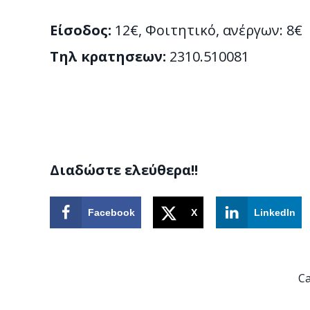
Είσοδος:
12€, Φοιτητικό, ανέργων: 8€
Τηλ κρατησεων:
2310.510081
Διαδώστε ελεύθερα!!
Facebook
X
LinkedIn
Ca