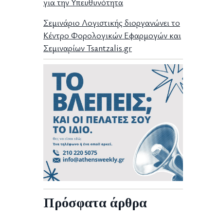
για την Υπευθυνότητα
Σεμινάριο Λογιστικής διοργανώνει το
Κέντρο Φορολογικών Εφαρμογών και
Σεμιναρίων Tsantzalis.gr
Πρόσφατα άρθρα