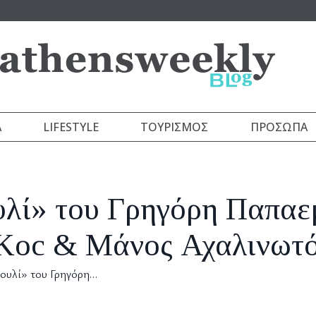
Α
LIFESTYLE
ΤΟΥΡΙΣΜΌΣ
ΠΡΌΣΩΠΑ
υλί» του Γρηγόρη Παπα
 Koc & Μάνος Αχαλινωτ
πουλί» του Γρηγόρη…