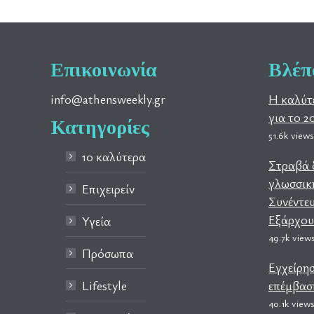
Επικοινωνία
Βλέπ
info@athensweekly.gr
Η καλύτ
για το 2
Κατηγορίες
51.6k views
10 καλύτερα
Στραβά δ
γλωσσική
Επιχειρείν
Συνέντευ
Εξάρχου
Υγεία
49.7k view
Πρόσωπα
Εγχείρη
Lifestyle
επέμβαση
40.1k view