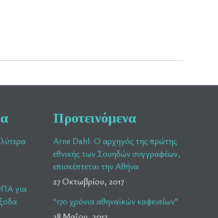
ρα
Προτεινόμενα
αλύτερα
Arne Dahl: Ο αρχηγός της πρώτης
εθνικής των Σουηδών συγγραφέων,
επισκέπτεται την Αθήνα
27 Οκτωβρίου, 2017
ΦΠΑ για
έξοδα
“170 χρόνια αθηναϊκών καφενείων”
28 Μαΐου, 2013