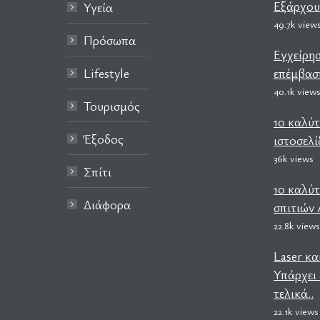
Εξάρχου
Υγεία
49.7k view
Πρόσωπα
Εγχείρη
Lifestyle
επέμβαση
40.1k view
Τουρισμός
10 καλύτ
Έξοδος
ιστοσελί
36k views
Σπίτι
10 καλύ
Διάφορα
σπιτιών
22.8k views
Laser κα
Υπάρχει 
τελικά..
22.1k views