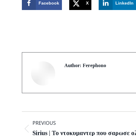
Facebook
X
LinkedIn
Author:
Ferephono
Post
PREVIOUS
navigation
Previous
Sirius | To ντοκυμαντερ που σαρωσε ο