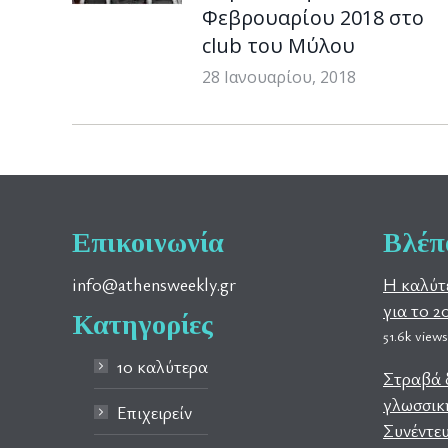
Φεβρουαρίου 2018 στο
club του Μύλου
28 Ιανουαρίου, 2018
Επικοινωνία
Βλέπ
info@athensweekly.gr
Η καλύτ
για το 2
Κατηγορίες
51.6k views
10 καλύτερα
Στραβά δ
γλωσσική
Επιχειρείν
Συνέντευ