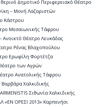
 θερινό Δημοτικό Περιφερειακό Θέατρο
νίκη – Μονή Λαζαριστών
ρο Κάστρου
έατρο Μεσαιωνικής Τάφρου
 – Ανοικτό Θέατρο Λευκάδας
Θέατρο Ρένας Βλαχοπούλου
έατρο Ερωφίλη Φορτέτζα
 Θέατρο των Αγρών
 Θέατρο Ανατολικής Τάφρου
λ Βαρβάρα Χαλκιδικής
ARMENISTIS Σιθωνία Χαλκιδικής
Λ «ΕΝ ΟΡΕΣΙ 2013» Καρπενήσι