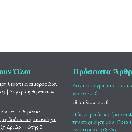
ουν Όλοι
Πρόσφατα Άρθ
ερη θεραπεία αιμορροίδων
Λογιστικο γραφειο: Τα 5 κ
025 | Σύγκριση θεραπειών
για το 2026
28 Ιουλίου, 2026
όντια ; Σιδεράκια,
Πώς να μειώσω φόρο και 
 ορθοδοντική, invisalign.
την επιχείρησή μου; Ποια 
ξη Δρ. Δρ. Φώτης Β.
εκπίπτουν ως έξοδο;