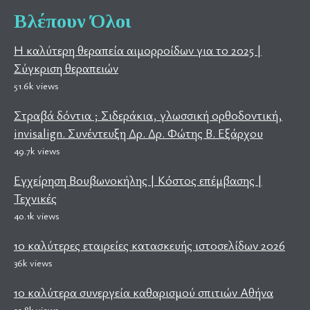
Βλέπουν Όλοι
Η καλύτερη θεραπεία αιμορροίδων για το 2025 |
Σύγκριση θεραπειών
51.6k views
Στραβά δόντια ; Σιδεράκια, γλωσσική ορθοδοντική,
invisalign. Συνέντευξη Δρ. Δρ. Φώτης Β. Εξάρχου
49.7k views
Εγχείρηση Βουβωνοκήλης | Κόστος επέμβασης |
Τεχνικές
40.1k views
10 καλύτερες εταιρείες κατασκευής ιστοσελίδων 2026
36k views
10 καλύτερα συνεργεία καθαρισμού σπιτιών Αθήνα
22.8k views