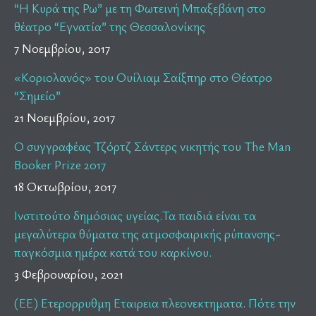
“Η Κυρά της Ρω” με τη Φωτεινή Μπαξεβάνη στο
θέατρο “Εγνατία” της Θεσσαλονίκης
7 Νοεμβρίου, 2017
«Κοριολανός» του Ουίλιαμ Σαίξπηρ στο Θέατρο
“Σημείο”
21 Νοεμβρίου, 2017
Ο συγγραφέας Τζόρτζ Σάντερς νικητής του The Man
Booker Prize 2017
18 Οκτωβρίου, 2017
Ινστιτούτο δημόσιας υγείας.Τα παιδιά είναι τα
μεγαλύτερα θύματα της ατμοσφαιρικής ρύπανσης-
παγκόσμια ημέρα κατά του καρκίνου.
3 Φεβρουαρίου, 2021
(ΕΕ) Ετερορρυθμη Εταιρεια πλεονεκτηματα. Πότε την