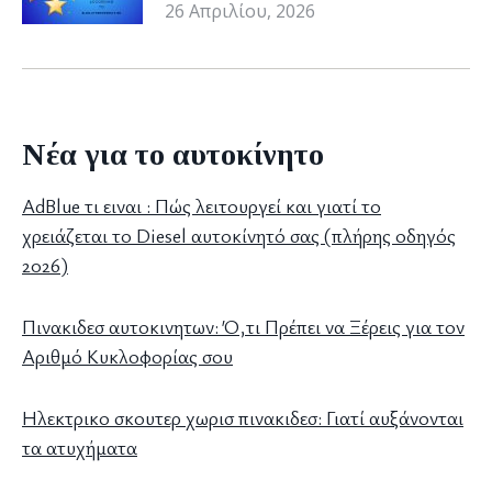
26 Απριλίου, 2026
Νέα για το αυτοκίνητο
AdBlue τι ειναι : Πώς λειτουργεί και γιατί το
χρειάζεται το Diesel αυτοκίνητό σας (πλήρης οδηγός
2026)
Πινακιδεσ αυτοκινητων: Ό,τι Πρέπει να Ξέρεις για τον
Αριθμό Κυκλοφορίας σου
Ηλεκτρικο σκουτερ χωρισ πινακιδεσ: Γιατί αυξάνονται
τα ατυχήματα