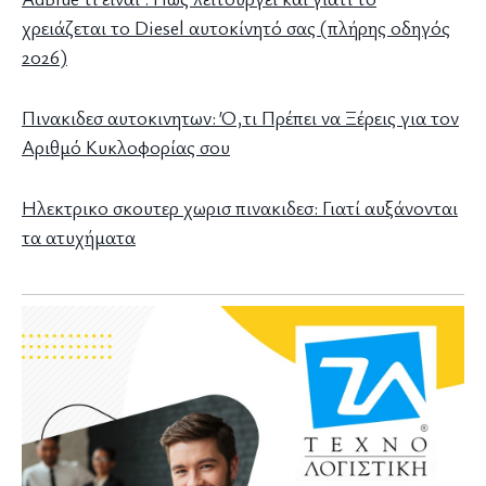
χρειάζεται το Diesel αυτοκίνητό σας (πλήρης οδηγός
2026)
Πινακιδεσ αυτοκινητων: Ό,τι Πρέπει να Ξέρεις για τον
Αριθμό Κυκλοφορίας σου
Ηλεκτρικο σκουτερ χωρισ πινακιδεσ: Γιατί αυξάνονται
τα ατυχήματα