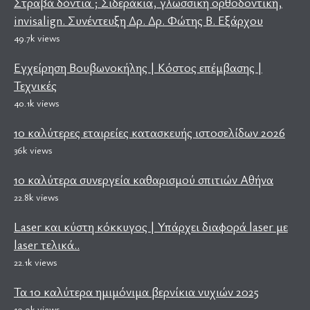
Στραβά δόντια ; Σιδεράκια, γλωσσική ορθοδοντική,
invisalign. Συνέντευξη Δρ. Δρ. Φώτης Β. Εξάρχου
49.7k views
Εγχείρηση Βουβωνοκήλης | Κόστος επέμβασης |
Τεχνικές
40.1k views
10 καλύτερες εταιρείες κατασκευής ιστοσελίδων 2026
36k views
10 καλύτερα συνεργεία καθαρισμού σπιτιών Αθήνα
22.8k views
Laser και κύστη κόκκυγος | Υπάρχει διαφορά laser με
laser τελικά..
22.1k views
Τα 10 καλύτερα ημιμόνιμα βερνίκια νυχιών 2025
19.9k views