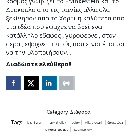
κόσμος γνωρίζει το Frankestein και το
Δράκουλα απο τις ταινίες αλλά ολα
ξεκίνησαν απο το Χαρτι η καλύτερα απο
μια ιδέα που εψαχνε να βρεί ενα
κατάλληλο εδαφος , γυροφερνε , στον
αερα , εψαχνε αυτούς που ειναι έτοιμοι
να την υλοποιήσουν…
Διαδώστε ελεύθερα!!
Category:
Διάφορα
Tags:
lord byron
mary shelley
seley
villa diodati
δρακουλας
ιστοριες τρομου
φρανκεσταιν