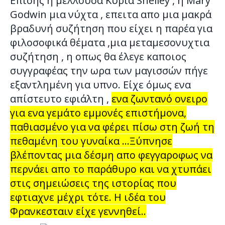
Επίσης η μέλλουσα Κυρία Shelley , η Mary
Godwin μια νύχτα , επειτα απο μια μακρά
βραδυνή συζήτηση που είχει η παρέα για
φιλοσοφικά θέματα ,μια μεταμεσονυχτια
συζήτηση , η οπως θα έλεγε καποιος
συγγραφέας την ωρα των μαγισσών πήγε
εξαντλημένη για υπνο. Είχε όμως ενα
απίστευτο εφιάλτη ,
ενα ζωντανό ονειρο
για ενα γεμάτο εμμονές επιστήμονα,
παθιασμένο για να φέρει πίσω στη ζωή τη
πεθαμένη του γυναίκα …Ξύπνησε
βλέποντας μια δέσμη απο φεγγαροφως να
περνάει απο το παράθυρο και να χτυπάει
στις σημειώσεις της ιστορίας που
εφτιαχνε μέχρι τότε. Η ιδέα του
Φρανκεσταιν είχε γεννηθεί..