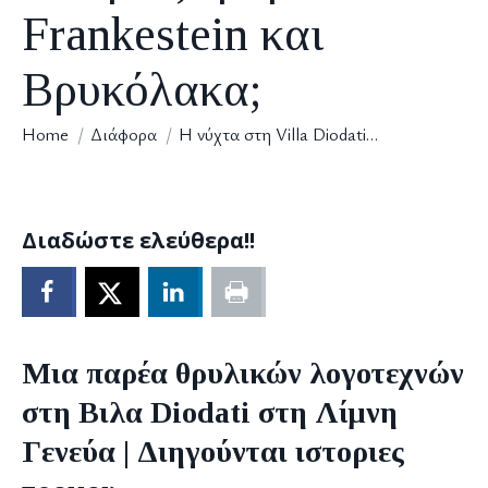
Frankestein και
Βρυκόλακα;
You are here:
Home
Διάφορα
Η νύχτα στη Villa Diodati…
Διαδώστε ελεύθερα!!
Μια παρέα θρυλικών λογοτεχνών
στη Βιλα Diodati στη Λίμνη
Γενεύα | Διηγούνται ιστοριες