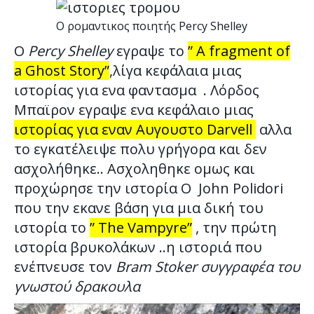
O ρομαντικος ποιητής Percy Shelley
Ο
Percy Shelley
εγραψε το
” A fragment of
a Ghost Story”
,λίγα κεφάλαια μιας
ιστορίας για ενα φαντασμα . Λόρδος
Μπαϊρον
εγραψε ενα κεφάλαιο μιας
ιστορίας για εναν Αυγουστο Darvell
αλλα
το εγκατέλειψε πολυ γρήγορα και δεν
ασχολήθηκε.. Ασχοληθηκε ομως και
προχώρησε την ιστορία Ο John Polidori
που την εκανε βάση για μια δική του
ιστορία το
” The Vampyre”
, την πρώτη
ιστορία βρυκολάκων ..η ιστοριά που
ενέπνευσε τον
Bram Stoker συγγραφέα του
γνωστού δρακουλα