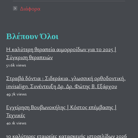
Διάφορα
Βλέπουν Όλοι
Η καλύτερη θεραπεία αιμορροίδων για το 2025 |
Σύγκριση θεραπειών
51.6k views
Στραβά δόντια ; Σιδεράκια, γλωσσική ορθοδοντική,
invisalign. Συνέντευξη Δρ. Δρ. Φώτης Β. Εξάρχου
49.7k views
Εγχείρηση Βουβωνοκήλης | Κόστος επέμβασης |
Τεχνικές
40.1k views
10 καλύτερες εταιρείες κατασκευής ιστοσελίδων 2026