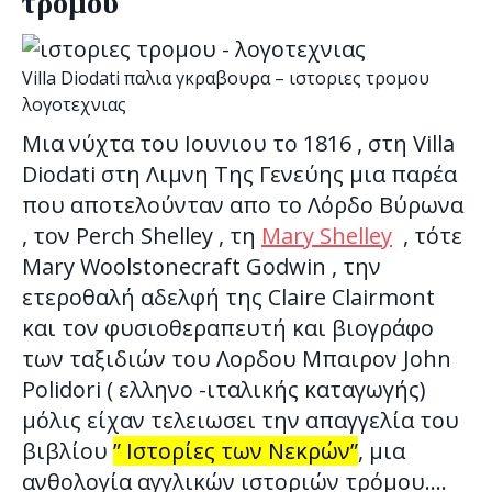
τρομου
Villa Diodati παλια γκραβουρα – ιστοριες τρομου
λογοτεχνιας
Μια νύχτα του Ιουνιου το 1816 , στη Villa
Diodati στη Λιμνη Της Γενεύης μια παρέα
που αποτελούνταν απο το Λόρδο Βύρωνα
, τον Perch Shelley , τη
Mary Shelley
, τότε
Mary Woolstonecraft Godwin , την
ετεροθαλή αδελφή της Claire Clairmont
και τον φυσιοθεραπευτή και βιογράφο
των ταξιδιών του Λορδου Μπαιρον John
Polidori ( ελληνο -ιταλικής καταγωγής)
μόλις είχαν τελειωσει την απαγγελία του
βιβλίου
” Ιστορίες των Νεκρών”
, μια
ανθολογία αγγλικών ιστοριών τρόμου….