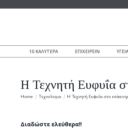
10 ΚΑΛΎΤΕΡΑ
ΕΠΙΧΕΙΡΕΊΝ
ΥΓΕΊ
Η Τεχνητή Ευφυΐα σ
You are here:
Home
Tεχνολογια
Η Τεχνητή Ευφυΐα στο επίκεντ
Διαδώστε ελεύθερα!!