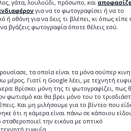
ύλος, γάτα, λουλούδι, πρόσωπο, και
αποφασίζε
 ενδιαφέρον
για να το φωτογραφίσει ή να το
 ή οθόνη για να δεις τι βλέπει, κι όπως είπε 
 να βγάζεις φωτογραφία όποτε θέλεις εσύ.
αρουσίασε, τα οποία είναι τα μόνα σούπερ κιν
ω μέρος. Γιατί η Google λέει, με τεχνητή ευφ
μερα: Bρίσκει μόνη της τι φωτογραφίζει, πως 
ον φωτισμό και θα βρει μόνο του το τρισδιάσ
έπεις. Και μη μιλήσουμε για το βίντεο που είδ
ηκε ότι η κάμερα είναι πάνω σε κάποιου είδο
τό σταθεροποιεί την εικόνα με οπτικό
 τεχνητή ευφυΐα