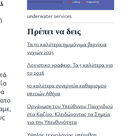
ι
underwater services
η
Πρέπει να δεις
Τα 10 καλύτερα ημιμόνιμα βερνίκια
νυχιών 2025
Λογιστικο γραφειο: Τα 5 καλύτερα για
το 2026
ητά
υΐα
10 καλύτερα συνεργεία καθαρισμού
θα
σπιτιών Αθήνα
τατο
Οργάνωση του Υπεύθυνου Παιχνιδιού
αμε,
στα Καζίνο: Κλειδώνοντας τα Σημεία
υς
για την Υπευθυνότητα
Υψηλής τεχνολογίας υπέρυθρη