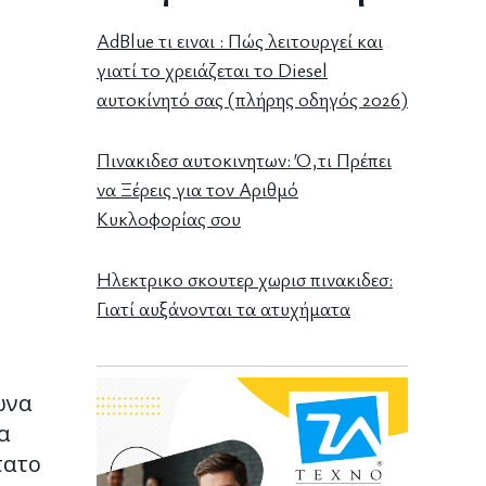
AdBlue τι ειναι : Πώς λειτουργεί και
γιατί το χρειάζεται το Diesel
αυτοκίνητό σας (πλήρης οδηγός 2026)
Πινακιδεσ αυτοκινητων: Ό,τι Πρέπει
να Ξέρεις για τον Αριθμό
Κυκλοφορίας σου
Ηλεκτρικο σκουτερ χωρισ πινακιδεσ:
Γιατί αυξάνονται τα ατυχήματα
ωνα
α
τατο