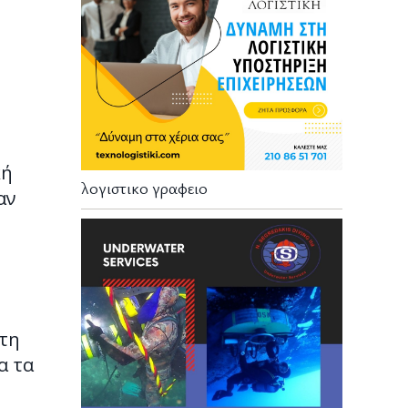
κή
λογιστικο γραφειο
αν
 τη
α τα