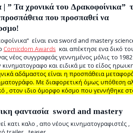
| ” Τα χρονικά του Δρακοφοίνικα” 
 προσπάθεια που προσπαθεί να
οσμο!
οφοίνικα” είναι ενα sword and mastery scienc
το
Comicdom Awards
και απέκτησε ενα δικό το
νας νέος συγγραφεάς γεννημένος μόλις το 1982
 κινηματογραφο και ειδικά με το είδος ηρωικ
ληνικά αδάμαστος είναι η προσπάθεια μεταφορ
νηματογράφο. Με διαφορετική όμως υπόθεση α
κό , στον ιδιο όμορφο κόσμο που γεννήθηκε στ
ωικη φαντασία sword and mastery
εί κατι καλο , απο νέους κινηματογραφιστές ,
 trailer , teaser.