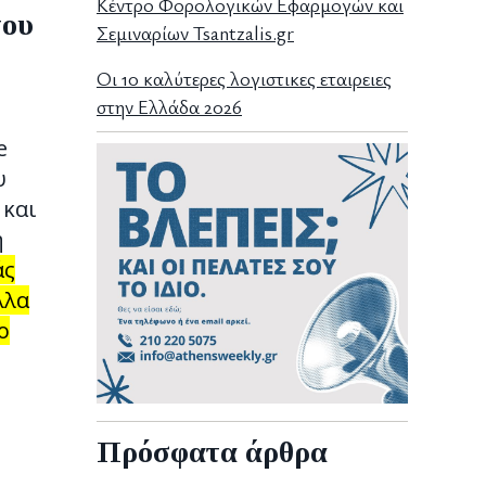
Κέντρο Φορολογικών Εφαρμογών και
του
Σεμιναρίων Tsantzalis.gr
Οι 10 καλύτερες λογιστικες εταιρειες
στην Ελλάδα 2026
e
υ
 και
η
άς
λλα
ο
Πρόσφατα άρθρα