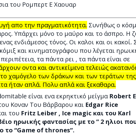
σια του Ρομπερτ Ε Χαουαρ
υγή απο την πραγματικότητα.
Συνήθως ο κόσμ
αρος. Υπάρχει μόνο το μαύρο και το άσπρο. Η 
ενας ενδιάμεσος τόνος. Οι καλοι και οι κακοί. 
 κόμιξ και κινηματογράφου που λέγεται ηρωικ
περιπέτεια, τα πάντα ρει , τα πάντα είναι σε
άρχουν οντα και αντικείμενα τελειώς ακαταν
 το χαμόγελο των δράκων και των τεράτων της
ατα ήταν απλά. Πολυ απλά και ξεκαθαρα.
domitable είναι ενα εκρηκτικό μείγμα
Robert E
 του Κοναν Του Βάρβαρου και
Edgar Rice
και του
Fritz Leiber , Ice magic και του
Karl
έιο ηρωικής φαντασίας με το ” 2 ηλιοι πο
ο το “Game of thrones”.