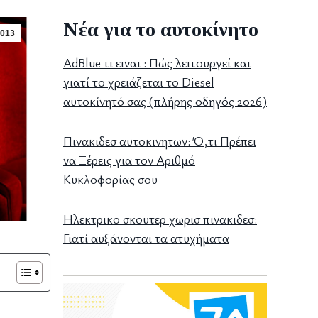
Νέα για το αυτοκίνητο
013
AdBlue τι ειναι : Πώς λειτουργεί και
γιατί το χρειάζεται το Diesel
αυτοκίνητό σας (πλήρης οδηγός 2026)
Πινακιδεσ αυτοκινητων: Ό,τι Πρέπει
να Ξέρεις για τον Αριθμό
Κυκλοφορίας σου
Ηλεκτρικο σκουτερ χωρισ πινακιδεσ:
Γιατί αυξάνονται τα ατυχήματα