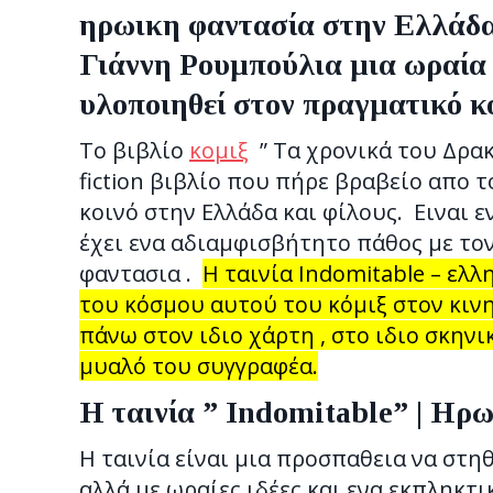
ηρωικη φαντασία στην Ελλάδα 
Γιάννη Ρουμπούλια μια ωραία
υλοποιηθεί στον πραγματικό κ
Το βιβλίο
κομιξ
” Τα χρονικά του Δρακ
fiction βιβλίο που πήρε βραβείο απο 
κοινό στην Ελλάδα και φίλους. Ειναι ε
έχει ενα αδιαμφισβήτητο πάθος με τον
φαντασια .
Η ταινία Indomitable – ελ
του κόσμου αυτού του κόμιξ στον κι
πάνω στον ιδιο χάρτη , στο ιδιο σκηνι
μυαλό του συγγραφέα.
Η ταινία ” Indomitable” | Ηρ
Η ταινία είναι μια προσπαθεια να στηθ
αλλά με ωραίες ιδέες και ενα εκπληκτικό