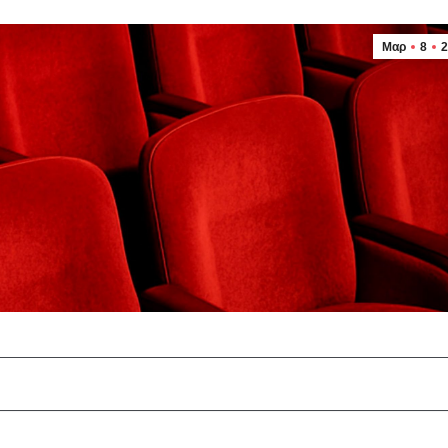
Μαρ
8
2