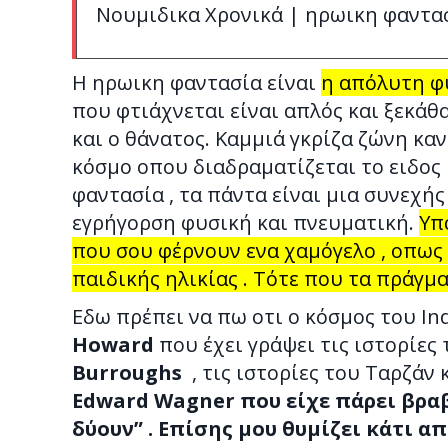
Νουμιδικα Χρονικά | ηρωικη φαντα
Η ηρωικη φαντασία είναι
η απόλυτη φ
που φτιάχνεται είναι απλός και ξεκάθ
και ο θάνατος. Καμμιά γκρίζα ζώνη καν
κόσμο οπου διαδραματίζεται το ειδος
φαντασία , τα πάντα είναι μια συνεχής 
εγρήγορση φυσική και πνευματική.
Υπ
που σου φέρνουν ενα χαμόγελο , οπως
παιδικής ηλικίας . Τότε που τα πράγμ
Εδω πρέπει να πω οτι ο κόσμος του In
Howard
που έχει γράψει τις ιστορίες
Burroughs
, τις ιστορίες του Ταρζάν 
Edward Wagner που είχε πάρει βραβ
δύουν” . Επίσης μου θυμίζει κάτι απ