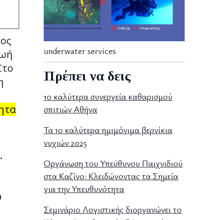
ος
underwater services
ζωή
Στο
Πρέπει να δεις
η
10 καλύτερα συνεργεία καθαρισμού
όητα
σπιτιών Αθήνα
Τα 10 καλύτερα ημιμόνιμα βερνίκια
νυχιών 2025
.
Οργάνωση του Υπεύθυνου Παιχνιδιού
στα Καζίνο: Κλειδώνοντας τα Σημεία
για την Υπευθυνότητα
υ
Σεμινάριο Λογιστικής διοργανώνει το