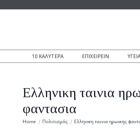
10 ΚΑΛΎΤΕΡΑ
ΕΠΙΧΕΙΡΕΊΝ
ΥΓΕΊ
Ελληνικη ταινια ηρω
φαντασια
You are here:
Home
Πολιτισμός
Ελληνικη ταινια ηρωικης φαντ