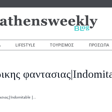
Α
LIFESTYLE
ΤΟΥΡΙΣΜΌΣ
ΠΡΌΣΩΠΑ
ικης φαντασιας|Indomita
ασιας|Indomitable |…