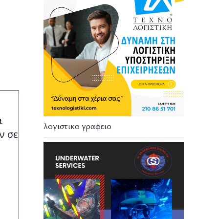
ι
λογιστικο γραφειο
ν σε