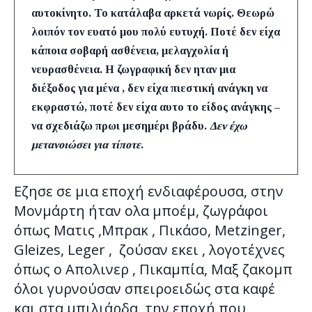
αυτοκίνητο
. Το κατάλαβα αρκετά νωρίς. Θεωρώ
λοιπόν τον ευατό μου πολύ ευτυχή. Ποτέ δεν είχα
κάποια σοβαρή ασθένεια, μελαγχολία ή
νευρασθένεια. Η ζωγραφική δεν ηταν μια
διέξοδος για μένα , δεν είχα πιεστική ανάγκη να
εκφραστώ, ποτέ δεν είχα αυτο το είδος ανάγκης –
να σχεδιάζω πρωι μεσημέρι βράδυ.
Δεν έχω
μετανοιώσει για τίποτε
.
Εζησε σε μια εποχή ενδιαφέρουσα, στην
Μονμάρτη ήταν ολα μποέμ, ζωγράφοι
όπως Ματις ,Μπρακ , Πικάσο, Metzinger,
Gleizes, Leger , ζούσαν εκει , λογοτέχνες
όπως ο Απολινερ , Πικαμπία, Μαξ ζακομπ
όλοι γυρνούσαν σπειροειδώς στα καφέ
και στα μπιλιάρδα την εποχή που