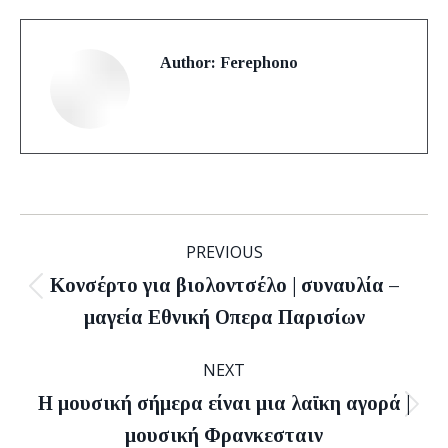
Author:
Ferephono
Post
PREVIOUS
navigation
Κονσέρτο για βιολοντσέλο | συναυλία –
Previous
μαγεία Εθνική Οπερα Παρισίων
post:
NEXT
Η μουσική σήμερα είναι μια λαϊκη αγορά |
Next
μουσική Φρανκεσταιν
post: