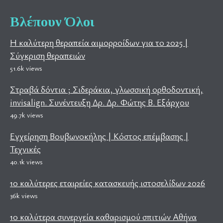
Βλέπουν Όλοι
Η καλύτερη θεραπεία αιμορροίδων για το 2025 |
Σύγκριση θεραπειών
51.6k views
Στραβά δόντια ; Σιδεράκια, γλωσσική ορθοδοντική,
invisalign. Συνέντευξη Δρ. Δρ. Φώτης Β. Εξάρχου
49.7k views
Εγχείρηση Βουβωνοκήλης | Κόστος επέμβασης |
Τεχνικές
40.1k views
10 καλύτερες εταιρείες κατασκευής ιστοσελίδων 2026
36k views
10 καλύτερα συνεργεία καθαρισμού σπιτιών Αθήνα