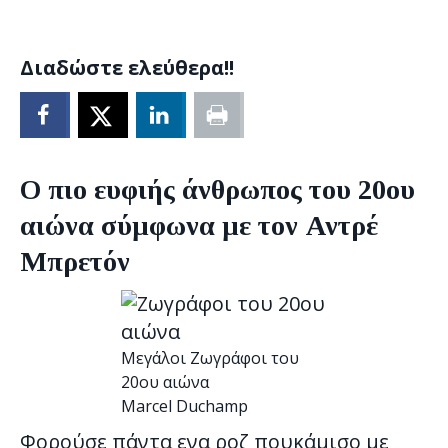
Διαδώστε ελεύθερα!!
Ο πιο ευφιής άνθρωπος του 20ου
αιώνα σύμφωνα με τον Αντρέ
Μπρετόν
Μεγάλοι Ζωγράφοι του
20ου αιώνα
Marcel Duchamp
Φορούσε πάντα ενα ροζ πουκάμισο με