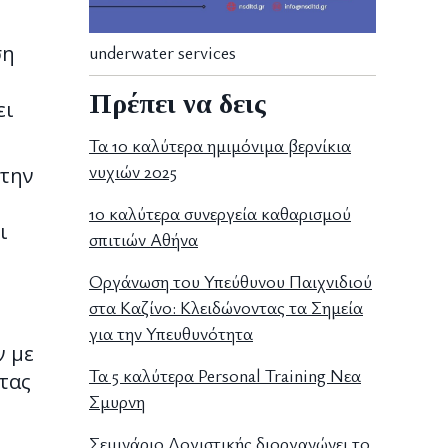
underwater services
ση
Πρέπει να δεις
ει
Τα 10 καλύτερα ημιμόνιμα βερνίκια
νυχιών 2025
 την
10 καλύτερα συνεργεία καθαρισμού
ι
σπιτιών Αθήνα
Οργάνωση του Υπεύθυνου Παιχνιδιού
στα Καζίνο: Κλειδώνοντας τα Σημεία
για την Υπευθυνότητα
ν με
Τα 5 καλύτερα Personal Training Νεα
τας
Σμυρνη
Σεμινάριο Λογιστικής διοργανώνει το