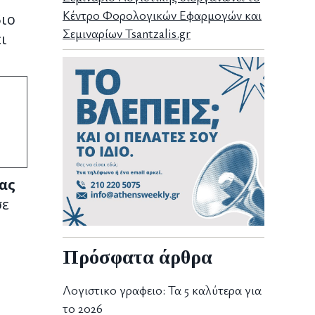
Κέντρο Φορολογικών Εφαρμογών και
διο
Σεμιναρίων Tsantzalis.gr
ι
ας
σε
Πρόσφατα άρθρα
Λογιστικο γραφειο: Τα 5 καλύτερα για
το 2026