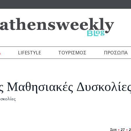
Α
LIFESTYLE
ΤΟΥΡΙΣΜΌΣ
ΠΡΌΣΩΠΑ
ές Μαθησιακές Δυσκολίε
υσκολίες
Σεπ
27
2