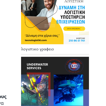
λογιστικο γραφειο
ους
να