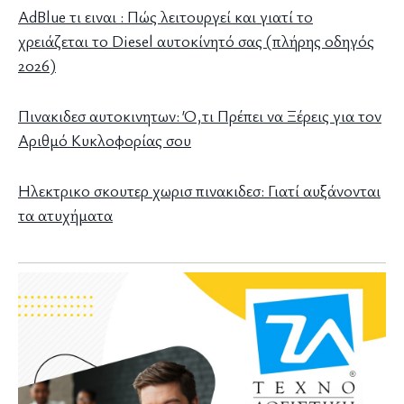
AdBlue τι ειναι : Πώς λειτουργεί και γιατί το
χρειάζεται το Diesel αυτοκίνητό σας (πλήρης οδηγός
2026)
Πινακιδεσ αυτοκινητων: Ό,τι Πρέπει να Ξέρεις για τον
Αριθμό Κυκλοφορίας σου
Ηλεκτρικο σκουτερ χωρισ πινακιδεσ: Γιατί αυξάνονται
τα ατυχήματα