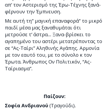
απ’ τον Αστερισμό της Έρω-Τέχνης ξανά-
φέρνουν την Έμπνευση.
Με αυτή τη” μαγική επαναφορά” το μικρό
παιδί μέσα μας ξαναθυμάται ότι
μετρούσε τ’ άστρα… Ξανα-βρίσκει το
αγαπημένο του αστέρι μετατρέποντας το
σε “Ας-Ταίρι” Αληθινής Αγάπης. Αρμονία
με τον εαυτό του, με το σύνολο κ τον
Έρωτα. Άνθρωπος Ον Πολιτικόν, “Ας-
Ταίριασμα”.
Παίζουν:
Σοφία Ανδριανού
(Τραγούδι).