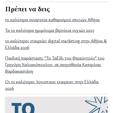
Πρέπει να δεις
10 καλύτερα συνεργεία καθαρισμού σπιτιών Αθήνα
Τα 10 καλύτερα ημιμόνιμα βερνίκια νυχιών 2025
10 καλύτερες εταιρείες digital marketing στην Αθήνα &
Ελλάδα 2026
Παιδική παράσταση: “Το Ταξίδι του Φερεϋντούν” του
Γρηγόρη Χαλιακόπουλου, σε σκηνοθεσία Κατερίνας
Βαρδακαστάνη
Οι 10 καλύτερες λογιστικες εταιρειες στην Ελλάδα
2026