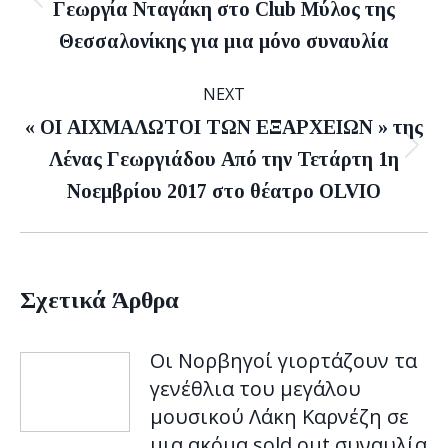
Previous
Γεωργία Νταγάκη στο Club Μύλος της
post:
Θεσσαλονίκης για μια μόνο συναυλία
NEXT
« ΟΙ ΑΙΧΜΑΛΩΤΟΙ ΤΩΝ ΕΞΑΡΧΕΙΩΝ » της
Next
Λένας Γεωργιάδου Από την Τετάρτη 1η
post:
Νοεμβρίου 2017 στο θέατρο OLVIO
Σχετικά Άρθρα
Οι Νορβηγοί γιορτάζουν τα
γενέθλια του μεγάλου
μουσικού Λάκη Καρνέζη σε
μια ακόμα sold out συναυλία