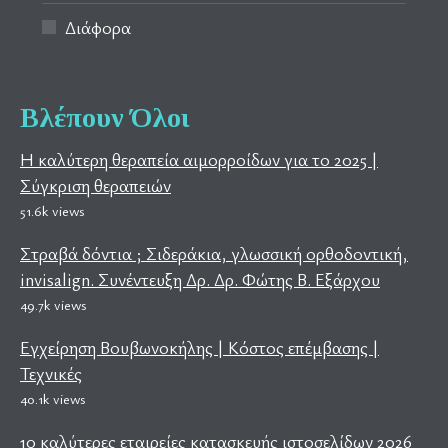
Διάφορα
Βλέπουν Όλοι
Η καλύτερη θεραπεία αιμορροίδων για το 2025 |
Σύγκριση θεραπειών
51.6k views
Στραβά δόντια ; Σιδεράκια, γλωσσική ορθοδοντική,
invisalign. Συνέντευξη Δρ. Δρ. Φώτης Β. Εξάρχου
49.7k views
Εγχείρηση Βουβωνοκήλης | Κόστος επέμβασης |
Τεχνικές
40.1k views
10 καλύτερες εταιρείες κατασκευής ιστοσελίδων 2026