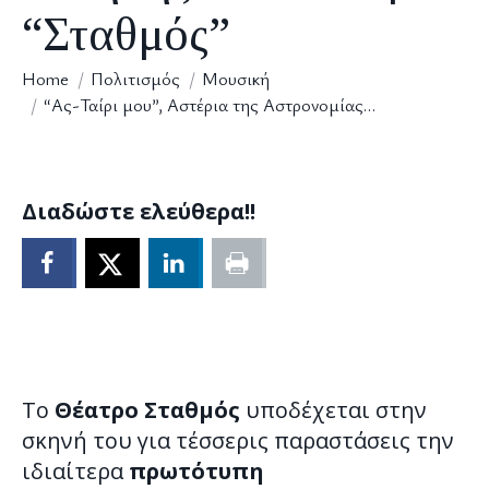
“Σταθμός”
You are here:
Home
Πολιτισμός
Μουσική
“Ας-Ταίρι μου”, Αστέρια της Αστρονομίας…
Διαδώστε ελεύθερα!!
Tο
Θέατρο Σταθμός
υποδέχεται στην
σκηνή του για τέσσερις παραστάσεις την
ιδιαίτερα
πρωτότυπη