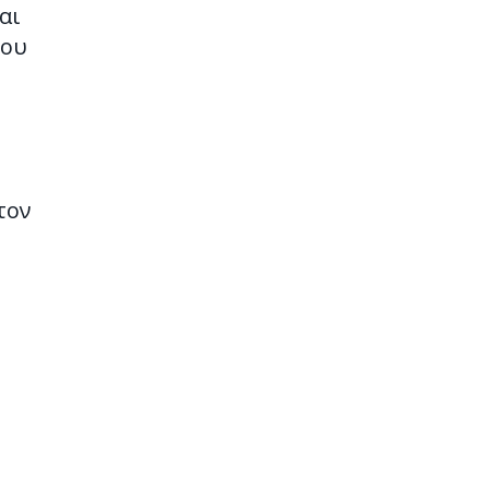
αι
που
τον