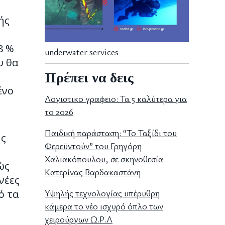
ής
8 %
underwater services
υ θα
Πρέπει να δεις
ένο
Λογιστικο γραφειο: Τα 5 καλύτερα για
το 2026
Παιδική παράσταση: “Το Ταξίδι του
ης
Φερεϋντούν” του Γρηγόρη
Χαλιακόπουλου, σε σκηνοθεσία
ώς
Κατερίνας Βαρδακαστάνη
νέες
Υψηλής τεχνολογίας υπέρυθρη
ό τα
κάμερα το νέο ισχυρό όπλο των
χειρούργων Ω.Ρ.Λ