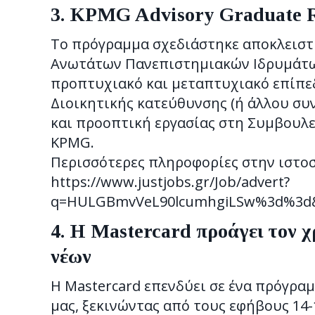
3.
KPMG Advisory Graduate R
Το πρόγραμμα σχεδιάστηκε αποκλειστ
Ανωτάτων Πανεπιστημιακών Ιδρυμάτων
προπτυχιακό και μεταπτυχιακό επίπεδ
Διοικητικής κατεύθυνσης (ή άλλου συ
και προοπτική εργασίας στη Συμβουλευτ
KPMG.
Περισσότερες πληροφορίες στην ιστο
https://www.justjobs.gr/Job/advert?
q=HULGBmvVeL90lcumhgiLSw%3d%3d&A
4. Η Mastercard προάγει τον
νέων
Η Mastercard επενδύει σε ένα πρόγρ
μας, ξεκινώντας από τους εφήβους 14-1