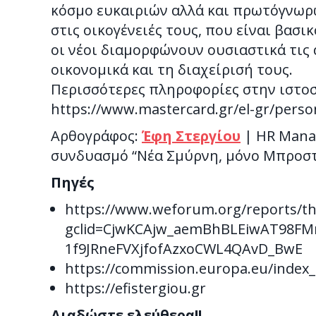
κόσμο ευκαιριών αλλά και πρωτόγνωρ
στις οικογένειές τους, που είναι βασι
οι νέοι διαμορφώνουν ουσιαστικά τις α
οικονομικά και τη διαχείρισή τους.
Περισσότερες πληροφορίες στην ιστο
https://www.mastercard.gr/el-gr/persona
Αρθογράφος:
Έφη Στεργίου
| HR Mana
συνδυασμό “Νέα Σμύρνη, μόνο Μπροσ
Πηγές
https://www.weforum.org/reports/the
gclid=CjwKCAjw_aemBhBLEiwAT98F
1f9JRneFVXjfofAzxoCWL4QAvD_BwE
https://commission.europa.eu/index_
https://efistergiou.gr
Διαδώστε ελεύθερα!!