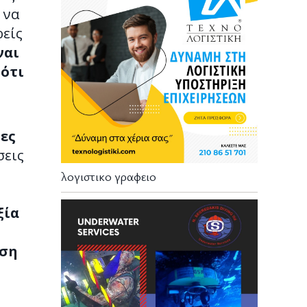
 να
ρείς
ναι
 ότι
ες
σεις
λογιστικο γραφειο
ξία
ηση