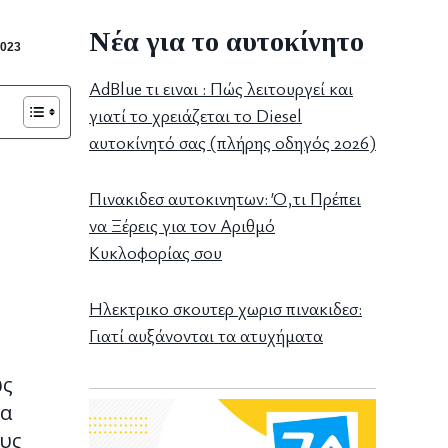
Νέα για το αυτοκίνητο
023
AdBlue τι ειναι : Πώς λειτουργεί και
γιατί το χρειάζεται το Diesel
αυτοκίνητό σας (πλήρης οδηγός 2026)
Πινακιδεσ αυτοκινητων: Ό,τι Πρέπει
να Ξέρεις για τον Αριθμό
Κυκλοφορίας σου
Ηλεκτρικο σκουτερ χωρισ πινακιδεσ:
Γιατί αυξάνονται τα ατυχήματα
ως
να
ους