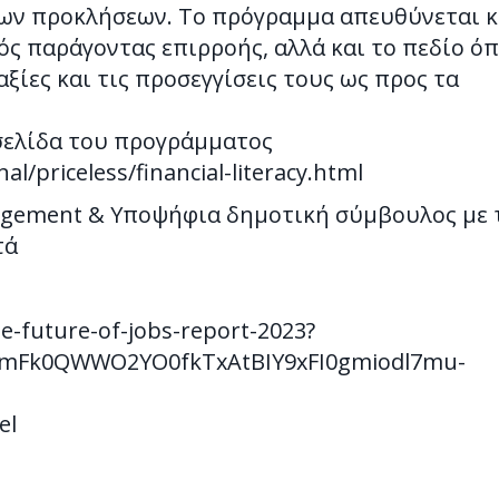
ων προκλήσεων. Το πρόγραμμα απευθύνεται κ
κός παράγοντας επιρροής, αλλά και το πεδίο ό
ξίες και τις προσεγγίσεις τους ως προς τα
σελίδα του προγράμματος
l/priceless/financial-literacy.html
gement & Υποψήφια δημοτική σύμβουλος με 
τά
-future-of-jobs-report-2023?
MmFk0QWWO2YO0fkTxAtBIY9xFI0gmiodl7mu-
el