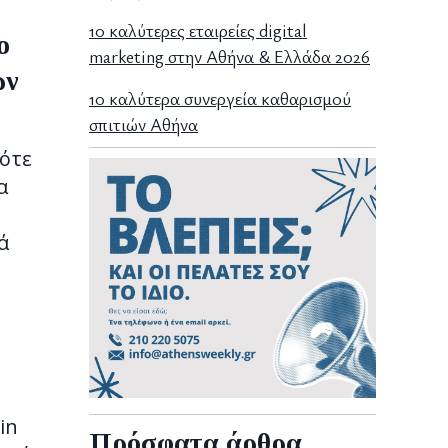
10 καλύτερες εταιρείες digital
ο
marketing στην Αθήνα & Ελλάδα 2026
ων
10 καλύτερα συνεργεία καθαρισμού
σπιτιών Αθήνα
πότε
α
ά
in
Πρόσφατα άρθρα