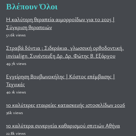
Βλέπουν Όλοι
Η καλύτερη θεραπεία αιμορροίδων για το 2025 |
Σύγκριση θεραπειών
51.6k views
Στραβά δόντια ; Σιδεράκια, γλωσσική ορθοδοντική,
invisalign. Συνέντευξη Δρ. Δρ. Φώτης Β. Εξάρχου
49.7k views
Εγχείρηση Βουβωνοκήλης | Κόστος επέμβασης |
Τεχνικές
40.1k views
10 καλύτερες εταιρείες κατασκευής ιστοσελίδων 2026
36k views
10 καλύτερα συνεργεία καθαρισμού σπιτιών Αθήνα
22.8k views