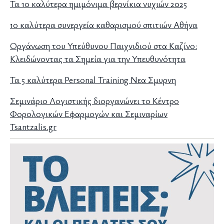
Τα 10 καλύτερα ημιμόνιμα βερνίκια νυχιών 2025
10 καλύτερα συνεργεία καθαρισμού σπιτιών Αθήνα
Οργάνωση του Υπεύθυνου Παιχνιδιού στα Καζίνο:
Κλειδώνοντας τα Σημεία για την Υπευθυνότητα
Τα 5 καλύτερα Personal Training Νεα Σμυρνη
Σεμινάριο Λογιστικής διοργανώνει το Κέντρο
Φορολογικών Εφαρμογών και Σεμιναρίων
Tsantzalis.gr