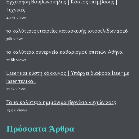
Εγχείρηση Βουβωνοκήλης | Κόστος επέμβασης |
Τεχνικές
40.1k views
10 καλύτερες εταιρείες κατασκευής ιστοσελίδων 2026
36k views
10 καλύτερα συνεργεία καθαρισμού σπιτιών Αθήνα
22.8k views
Laser και κύστη κόκκυγος | Υπάρχει διαφορά laser με
laser τελικά..
22.1k views
Τα 10 καλύτερα ημιμόνιμα βερνίκια νυχιών 2025
19.9k views
Πρόσφατα Άρθρα