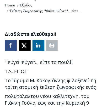
You are here:
Home
Έξοδος
Έκθεση Ζωγραφικής ''Φύγε! Φύγε!''… είπε…
Διαδώστε ελεύθερα!!
”Φύγε! Φύγε!”… είπε το πουλί!
Τ.S. ELIOT
Το Ίδρυμα Μ. Κακογιάννης φιλοξενεί τη
τρίτη ατομική έκθεση ζωγραφικής ενός
πολυτάλαντου νέου καλλιτέχνη, του
Γιάννη Γούνα, έως και την Κυριακή 9