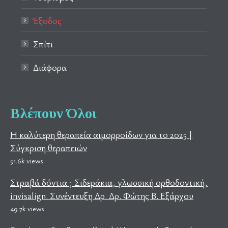
Έξοδος
Σπίτι
Διάφορα
Βλέπουν Όλοι
Η καλύτερη θεραπεία αιμορροίδων για το 2025 |
Σύγκριση θεραπειών
51.6k views
Στραβά δόντια ; Σιδεράκια, γλωσσική ορθοδοντική,
invisalign. Συνέντευξη Δρ. Δρ. Φώτης Β. Εξάρχου
49.7k views