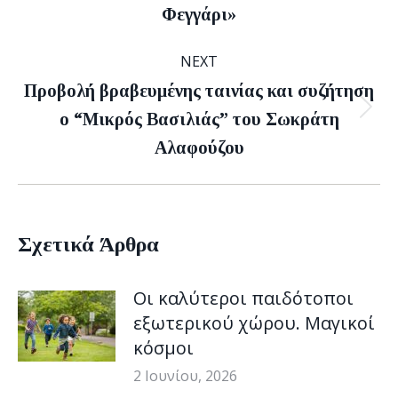
Φεγγάρι»
post:
NEXT
Προβολή βραβευμένης ταινίας και συζήτηση
Next
ο “Μικρός Βασιλιάς” του Σωκράτη
post:
Αλαφούζου
Σχετικά Άρθρα
Οι καλύτεροι παιδότοποι
εξωτερικού χώρου. Μαγικοί
κόσμοι
2 Ιουνίου, 2026