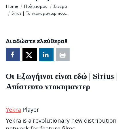
You are here:
Home
Πολιτισμός
Σινεμα
Sirius | To ντοκυμαντερ που…
Διαδώστε ελεύθερα!!
Οι Εξωγήινοι είναι εδώ | Sirius |
Απίστευτο ντοκυμαντερ
Yekra
Player
Yekra is a revolutionary new distribution
network for feature films.