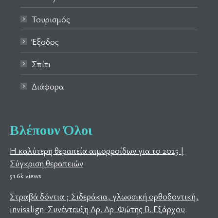
Τουρισμός
Έξοδος
Σπίτι
Διάφορα
Βλέπουν Όλοι
Η καλύτερη θεραπεία αιμορροίδων για το 2025 |
Σύγκριση θεραπειών
51.6k views
Στραβά δόντια ; Σιδεράκια, γλωσσική ορθοδοντική,
invisalign. Συνέντευξη Δρ. Δρ. Φώτης Β. Εξάρχου