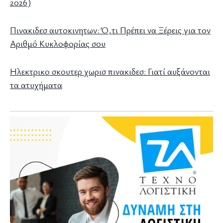
2026)
Πινακιδεσ αυτοκινητων: Ό,τι Πρέπει να Ξέρεις για τον
Αριθμό Κυκλοφορίας σου
Ηλεκτρικο σκουτερ χωρισ πινακιδεσ: Γιατί αυξάνονται
τα ατυχήματα